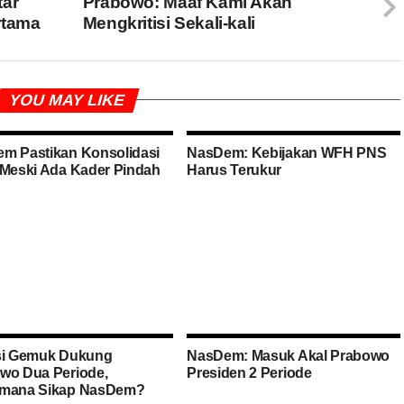
tar
Prabowo: Maaf Kami Akan
rtama
Mengkritisi Sekali-kali
YOU MAY LIKE
m Pastikan Konsolidasi
NasDem: Kebijakan WFH PNS
 Meski Ada Kader Pindah
Harus Terukur
si Gemuk Dukung
NasDem: Masuk Akal Prabowo
wo Dua Periode,
Presiden 2 Periode
imana Sikap NasDem?