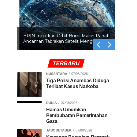
BRIN Ingatkan Orbit Bumi Makin Padat
Ancaman Tabrakan Satelit Mengintai
TERBARU
NUSANTARA
07/08/2026
Tiga Polisi Anambas Diduga
Terlibat Kasus Narkoba
DUNIA
07/08/2026
Hamas Umumkan
Pembubaran Pemerintahan
Gaza
JABODETABEK
07/08/2026