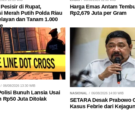
Pesisir di Rupat,
Harga Emas Antam Temb
i Merah Putih Polda Riau
Rp2,679 Juta per Gram
elayan dan Tanam 1.000
e
06/08/2026 13:30 WIB
olisi Bunuh Lansia Usai
NASIONAL
06/08/2026 14:00 WIB
 Rp50 Juta Ditolak
SETARA Desak Prabowo 
Kasus Febrie dari Kejagu