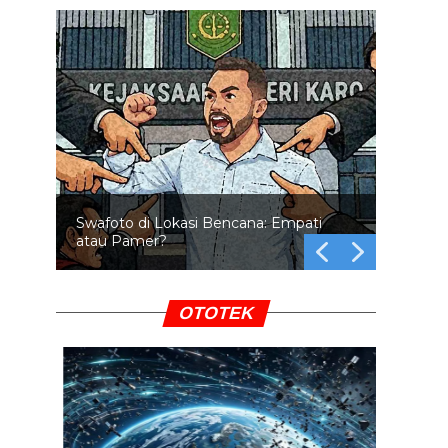
Swafoto di Lokasi Bencana: Empati
atau Pamer?
OTOTEK