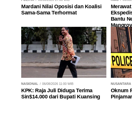
Mardani Nilai Oposisi dan Koalisi
Merawat 
Sama-Sama Terhormat
Ekspedis
Bantu N
Mangrov
NASIONAL
06/08/2026 11:00 WIB
NUSANTARA
KPK: Raja Juli Diduga Terima
Oknum P
Sin$14.000 dari Bupati Kuansing
Pinjaman