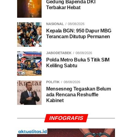
Gedung Bapenda DKI
Terbakar Hebat
NASIONAL
08/08/2026
Kepala BGN: 950 Dapur MBG
Terancam Ditutup Permanen
JABODETABEK
08/08/2026
Polda Metro Buka 5 Titik SIM
Keliling Sabtu
POLITIK
08/08/2026
Mensesneg Tegaskan Belum
ada Rencana Reshuffle
Kabinet
INFOGRAFIS