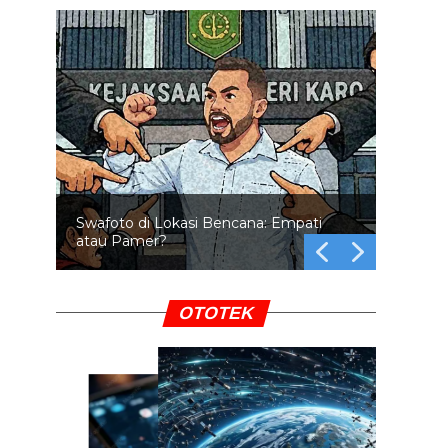
Swafoto di Lokasi Bencana: Empati
atau Pamer?
OTOTEK