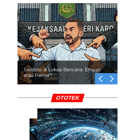
Swafoto di Lokasi Bencana: Empati
atau Pamer?
OTOTEK