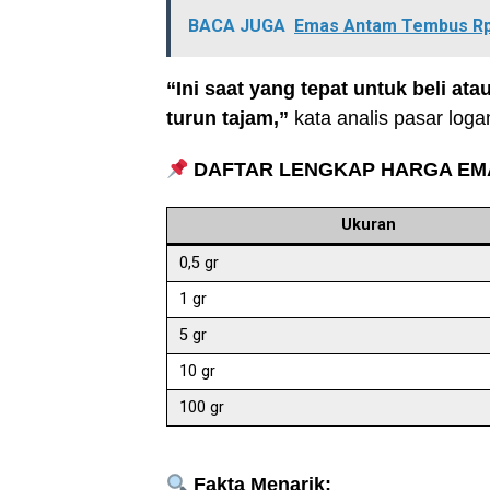
BACA JUGA
Emas Antam Tembus Rp
“Ini saat yang tepat untuk beli a
turun tajam,”
kata analis pasar loga
DAFTAR LENGKAP HARGA EM
Ukuran
0,5 gr
1 gr
5 gr
10 gr
100 gr
Fakta Menarik: