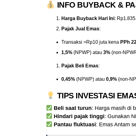
INFO BUYBACK & PA
Harga Buyback Hari Ini
: Rp1.835
Pajak Jual Emas
:
Transaksi >Rp10 juta kena
PPh 2
1,5%
(NPWP) atau
3%
(non-NPW
Pajak Beli Emas
:
0,45%
(NPWP) atau
0,9%
(non-N
TIPS INVESTASI EMAS
Beli saat turun
: Harga masih di 
Hindari pajak tinggi
: Gunakan NP
Pantau fluktuasi
: Emas Antam s