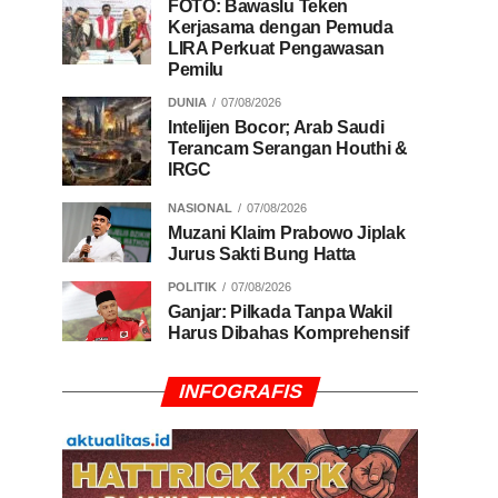
FOTO: Bawaslu Teken
Kerjasama dengan Pemuda
LIRA Perkuat Pengawasan
Pemilu
DUNIA
07/08/2026
Intelijen Bocor; Arab Saudi
Terancam Serangan Houthi &
IRGC
NASIONAL
07/08/2026
Muzani Klaim Prabowo Jiplak
Jurus Sakti Bung Hatta
POLITIK
07/08/2026
Ganjar: Pilkada Tanpa Wakil
Harus Dibahas Komprehensif
INFOGRAFIS