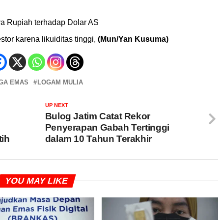
a Rupiah terhadap Dolar AS
tor karena likuiditas tinggi,
(Mun/Yan Kusuma)
GA EMAS
LOGAM MULIA
UP NEXT
Bulog Jatim Catat Rekor
p
Penyerapan Gabah Tertinggi
ih
dalam 10 Tahun Terakhir
YOU MAY LIKE