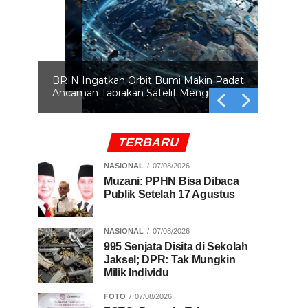
BRIN Ingatkan Orbit Bumi Makin Padat
Ancaman Tabrakan Satelit Mengintai
TERBARU
NASIONAL
07/08/2026
Muzani: PPHN Bisa Dibaca
Publik Setelah 17 Agustus
NASIONAL
07/08/2026
995 Senjata Disita di Sekolah
Jaksel; DPR: Tak Mungkin
Milik Individu
FOTO
07/08/2026