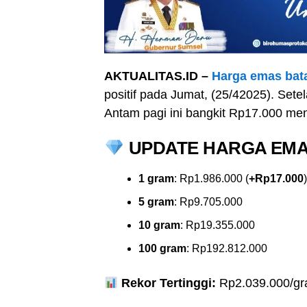
AKTUALITAS.ID –
Harga emas bat
positif pada Jumat, (25/42025). Set
Antam pagi ini bangkit Rp17.000 me
UPDATE HARGA EMAS 
1 gram
: Rp1.986.000 (
+Rp17.000
)
5 gram
: Rp9.705.000
10 gram
: Rp19.355.000
100 gram
: Rp192.812.000
Rekor Tertinggi:
Rp2.039.000/gra