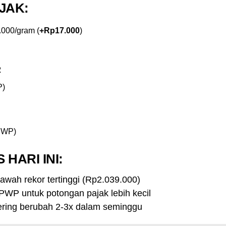
JAK:
.000/gram (
+Rp17.000
)
2
P)
PWP)
 HARI INI:
bawah rekor tertinggi (Rp2.039.000)
WP untuk potongan pajak lebih kecil
ering berubah 2-3x dalam seminggu