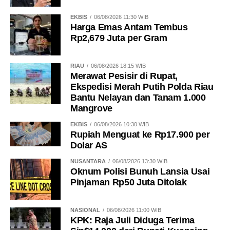
EKBIS
06/08/2026 11:30 WIB
Harga Emas Antam Tembus
Rp2,679 Juta per Gram
RIAU
06/08/2026 18:15 WIB
Merawat Pesisir di Rupat,
Ekspedisi Merah Putih Polda Riau
Bantu Nelayan dan Tanam 1.000
Mangrove
EKBIS
06/08/2026 10:30 WIB
Rupiah Menguat ke Rp17.900 per
Dolar AS
NUSANTARA
06/08/2026 13:30 WIB
Oknum Polisi Bunuh Lansia Usai
Pinjaman Rp50 Juta Ditolak
NASIONAL
06/08/2026 11:00 WIB
KPK: Raja Juli Diduga Terima