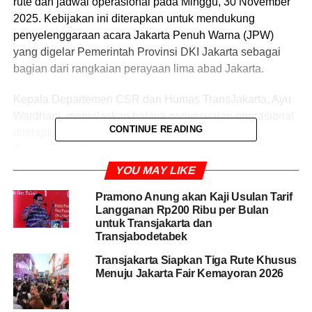
rute dan jadwal operasional pada Minggu, 30 November
2025. Kebijakan ini diterapkan untuk mendukung
penyelenggaraan acara Jakarta Penuh Warna (JPW)
yang digelar Pemerintah Provinsi DKI Jakarta sebagai
bagian dari rangkaian perayaan lima abad Jakarta.
Kepala Departemen CSR dan Humas TransJakarta, Ayu
Wardhani, menjelaskan bahwa penyesuaian operasional
CONTINUE READING
diterapkan mulai pukul 05.00 hingga 10.00 WIB.
Penyesuaian dilakukan karena adanya rekayasa lalu
lintas di beberapa titik utama Ibu Kota selama acara
YOU MAY LIKE
berlangsung.
Pramono Anung akan Kaji Usulan Tarif
Langganan Rp200 Ribu per Bulan
“Langkah ini dilakukan untuk memastikan kelancaran
untuk Transjakarta dan
mobilitas masyarakat, sekaligus mendukung kegiatan
Transjabodetabek
Jakarta Penuh Warna,” ujar Ayu dalam keterangan
Transjakarta Siapkan Tiga Rute Khusus
tertulis, Sabtu (29/11/2025).
Menuju Jakarta Fair Kemayoran 2026
BACA JUGA
Pramono Anung akan Kaji Usulan