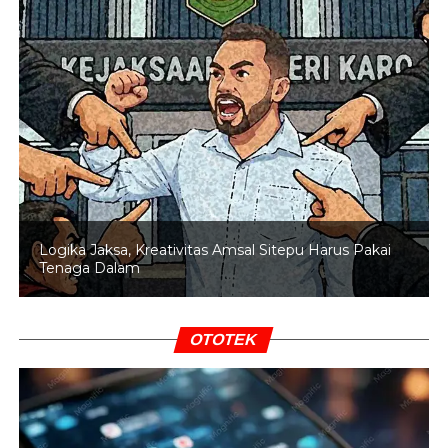
dan Pecenongan.
5 – Rute 5C Cililitan–Juanda & 7F Kampung Rambutan–
Juanda via Cempaka Putih: menambah layanan di Halte
Gambir, Istiqlal, Juanda, dan Pecenongan.
BACA JUGA
Pramono Siapkan Penyesuaian Tarif
Sejumlah Rute Transjabodetabek
Meski demikian, sejumlah layanan akan kembali normal
Logika Jaksa, Kreativitas Amsal Sitepu Harus Pakai
Tenaga Dalam
mulai pukul 10.00 WIB, termasuk rute 1P Senen–Blok M,
1R Senen–Tanah Abang, 2P Senen–Dukuh Atas, 2Q
Gondangdia–Balai Kota, 5M Kampung Melayu–Tanah
OTOTEK
Abang via Cikini, serta 6A dan 6B Balai Kota–Ragunan.
TransJakarta mengimbau pelanggan untuk
memperhatikan informasi terbaru, merencanakan
perjalanan lebih awal, dan mengutamakan keselamatan.