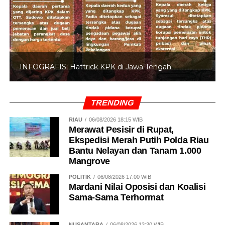
INFOGRAFIS: Hattrick KPK di Jawa Tengah
TRENDING
RIAU
06/08/2026 18:15 WIB
Merawat Pesisir di Rupat,
Ekspedisi Merah Putih Polda Riau
Bantu Nelayan dan Tanam 1.000
Mangrove
POLITIK
06/08/2026 17:00 WIB
Mardani Nilai Oposisi dan Koalisi
Sama-Sama Terhormat
NUSANTARA
06/08/2026 13:30 WIB