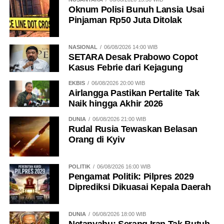
Oknum Polisi Bunuh Lansia Usai
Pinjaman Rp50 Juta Ditolak
NASIONAL
06/08/2026 14:00 WIB
SETARA Desak Prabowo Copot
Kasus Febrie dari Kejagung
EKBIS
06/08/2026 20:00 WIB
Airlangga Pastikan Pertalite Tak
Naik hingga Akhir 2026
DUNIA
06/08/2026 21:00 WIB
Rudal Rusia Tewaskan Belasan
Orang di Kyiv
POLITIK
06/08/2026 16:00 WIB
Pengamat Politik: Pilpres 2029
Diprediksi Dikuasai Kepala Daerah
DUNIA
06/08/2026 18:00 WIB
Netanyahu: Serang Iran Tak Butuh