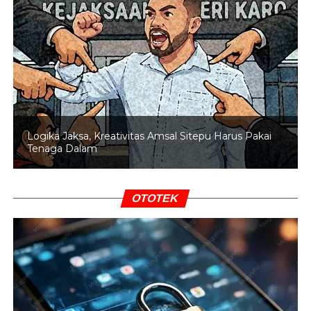
terpaksa menembak kakinya untuk menghentikan aksi
perlawanan tersangka.
“Dalam proses penangkapan, tersangka melakukan
perlawanan yang mengancam keselamatan petugas
sehingga terpaksa dihentikan dengan tindakan tegas
terukur,” ujarnya.
Logika Jaksa, Kreativitas Amsal Sitepu Harus Pakai
BACA JUGA
11 Warga Jadi Tersangka
Tenaga Dalam
Pembakaran Kandang Ayam di Padarincang
Kasus ini menjadi pengingat bagi masyarakat untuk
OTOTEK
selalu menjaga komunikasi yang baik dalam keluarga
dan menghindari tindakan kekerasan dalam
menyelesaikan masalah.
(Mun/Ari Wibowo)