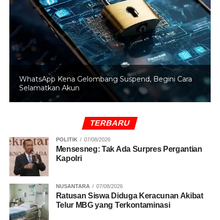
RELATED TOPICS:
ORANG TUA DI BAKAR
PEMBAKARAN
UP NEXT
Polda Riau Ungkap Penyelundupan 90 Kg Sabu
dari Malaysia
DON'T MISS
Kronologi Kecelakaan yang Merenggut Nyawa
Bendum Partai Demokrat Renville Antonio
WhatsApp Kena Gelombang Suspend, Begini Cara
Selamatkan Akun
TERBARU
POLITIK
07/08/2026
Mensesneg: Tak Ada Surpres Pergantian
Kapolri
NUSANTARA
07/08/2026
Ratusan Siswa Diduga Keracunan Akibat
Telur MBG yang Terkontaminasi