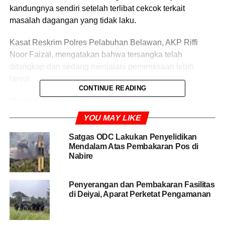
kandungnya sendiri setelah terlibat cekcok terkait
masalah dagangan yang tidak laku.
Kasat Reskrim Polres Pelabuhan Belawan, AKP Riffi
Noor Faizal, mengatakan bahwa tersangka telah
ditangkap dan sedang menjalani pemeriksaan lebih
lanjut.
CONTINUE READING
“Saat ini, tersangka telah diamankan di Sat Reskrim
Polres Pelabuhan Belawan untuk menjalani proses
YOU MAY LIKE
penyidikan lebih lanjut,” tuturnya, Jumat (14/2/2025).
Satgas ODC Lakukan Penyelidikan
Mendalam Atas Pembakaran Pos di
Riffi menjelaskan, kejadian bermula ketika korban yang
Nabire
merupakan ayah tersangka meminta anaknya untuk
mengantar bekerja. Namun, tersangka justru marah dan
menuduh ayahnya telah menggunakan guna-guna
Penyerangan dan Pembakaran Fasilitas
di Deiyai, Aparat Perketat Pengamanan
sehingga dagangannya tidak laku.