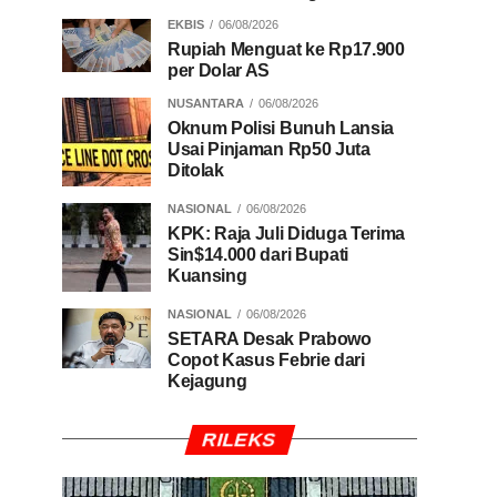
EKBIS
06/08/2026
Rupiah Menguat ke Rp17.900
per Dolar AS
NUSANTARA
06/08/2026
Oknum Polisi Bunuh Lansia
Usai Pinjaman Rp50 Juta
Ditolak
NASIONAL
06/08/2026
KPK: Raja Juli Diduga Terima
Sin$14.000 dari Bupati
Kuansing
NASIONAL
06/08/2026
SETARA Desak Prabowo
Copot Kasus Febrie dari
Kejagung
RILEKS