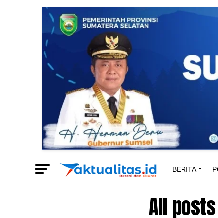
BERITA
P
All post