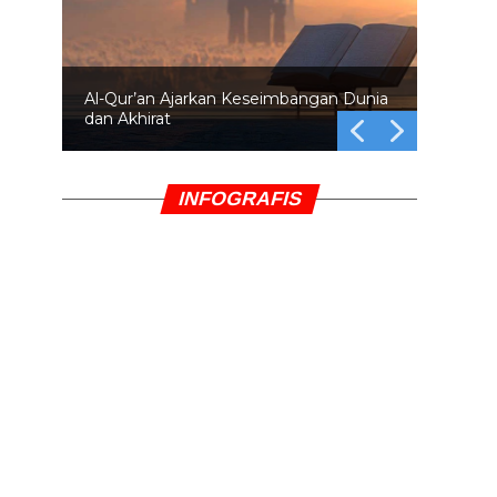
Al-Qur’an Ajarkan Keseimbangan Dunia
dan Akhirat
INFOGRAFIS