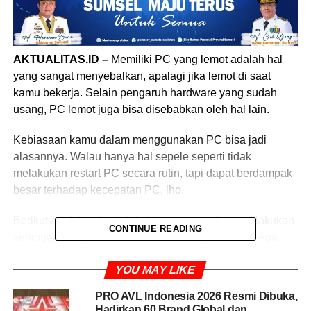
AKTUALITAS.ID –
Memiliki PC yang lemot adalah hal
yang sangat menyebalkan, apalagi jika lemot di saat
kamu bekerja. Selain pengaruh hardware yang sudah
usang, PC lemot juga bisa disebabkan oleh hal lain.
Kebiasaan kamu dalam menggunakan PC bisa jadi
alasannya. Walau hanya hal sepele seperti tidak
melakukan restart PC secara rutin, tapi dapat berdampak
besar terhadap kecepatan PC, lho.
Berikut adalah sejumlah kebiasaan yang biasa dilakukan
CONTINUE READING
sehingga menyebabkan PC kamu menjadi lemot. Apa
saja kebiasaan itu? Yuk, simak selengkapnya berikut ini!
YOU MAY LIKE
Kebiasaan yang Bisa Bikin PC
PRO AVL Indonesia 2026 Resmi Dibuka,
Hadirkan 60 Brand Global dan