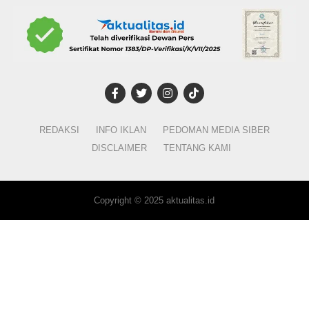
RELATED TOPICS:
TEKNOLOGI
UP NEXT
Berapa Banyak Jokowi Beri Kursi Menteri untuk
PDIP?
DON'T MISS
REDAKSI
INFO IKLAN
PEDOMAN MEDIA SIBER
Letkol Inf Agus Isrok Mikroj Jabat Dandim Depok
DISCLAIMER
TENTANG KAMI
Copyright © 2025 aktualitas.id