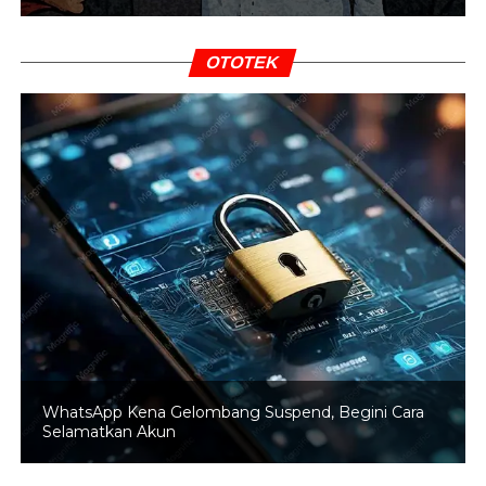
penyimpanan HDD.
Cara untuk mengatasinya tentu membatasi program yang
OTOTEK
sedang kamu buka atau menambahkan ruang pada RAM
dan mengganti ruang penyimpanan menjadi SSD.
2. Program Startup Terlalu Banyak
Selanjutnya adalah mengizinkan terlalu banyak program
untuk menyala secara otomatis saat kamu membuka PC
alias
program startup
. Hal ini akan membebani kinerja
prosesor.
Program startup ini akan membebani PC kamu diawal
saja, tapi tetap saja dapat menjadi hal yang
menyebalkan. Untuk mengatasinya, kamu dapat masuk
ke
Task Manager
(Ctrl+Shift+Esc).
WhatsApp Kena Gelombang Suspend, Begini Cara
Selamatkan Akun
Lalu, masuk ke kolom
Startup
dan disable aplikasi yang
tidak penting. Hal ini akan menghentikan program untuk