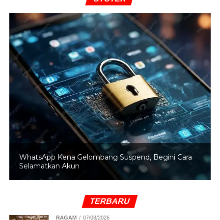
penguatan pasar ekspor pupuk nasional ke sejumlah
negara strategis lain seperti India, Filipina, Brasil, dan
Bangladesh.
Di tempat yang sama, Wakil Duta Besar Australia untuk
Indonesia, Gita Kamath, menyampaikan apresiasi atas
kerja sama yang telah terjalin antara Indonesia dan
Australia.
“Australia menghargai hubungan dengan Indonesia.
Kerja sama ini mencerminkan persahabatan dan
kemitraan yang kuat antara Australia dan Indonesia,
bukan hanya dengan PT Pupuk Indonesia,” ujar Gita
WhatsApp Kena Gelombang Suspend, Begini Cara
Kamath.
Selamatkan Akun
Ia menambahkan kerja sama tersebut juga memiliki
manfaat langsung terhadap penguatan ketahanan
TERBARU
pangan kedua negara.
RAGAM
07/08/2026