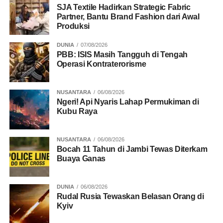
Dia juga mengaku bangga mendapat dukungan
SJA Textile Hadirkan Strategic Fabric
Partner, Bantu Brand Fashion dari Awal
ketahanan pangan dari Indonesia. Yang mana pupuk itu
Produksi
akan membantu petani Australia memproduksi komoditas
seperti gandum yang digunakan di Indonesia untuk
DUNIA
07/08/2026
membuat berbagai produk pangan.
PBB: ISIS Masih Tangguh di Tengah
Operasi Kontraterorisme
BACA JUGA
Kementan Pastikan Jaga Produksi
NUSANTARA
06/08/2026
Padi
Ngeri! Api Nyaris Lahap Permukiman di
Kubu Raya
“Ini contoh nyata kerja sama Indonesia dan Australia yang
menghasilkan manfaat bersama,” kata Gita Kamath.
NUSANTARA
06/08/2026
Bocah 11 Tahun di Jambi Tewas Diterkam
(Ari Wibowo/goeh)
Buaya Ganas
DUNIA
06/08/2026
Rudal Rusia Tewaskan Belasan Orang di
RELATED TOPICS:
ANDI AMRAN SULAIMAN
KEMENTAN
Kyiv
MENTAN
PUPUK INDONESIA
TEMBUS PASAR AUSTRALIA