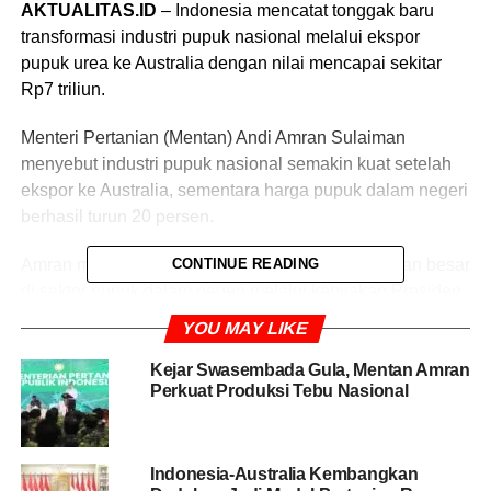
AKTUALITAS.ID
– Indonesia mencatat tonggak baru
transformasi industri pupuk nasional melalui ekspor
pupuk urea ke Australia dengan nilai mencapai sekitar
Rp7 triliun.
Menteri Pertanian (Mentan) Andi Amran Sulaiman
menyebut industri pupuk nasional semakin kuat setelah
ekspor ke Australia, sementara harga pupuk dalam negeri
berhasil turun 20 persen.
Amran mengatakan pemerintah mencatat kemajuan besar
CONTINUE READING
di sektor pupuk dalam negeri melalui kebijakan Presiden
Prabowo Subianto yang menurunkan harga pupuk
YOU MAY LIKE
bersubsidi sebesar 20 persen tanpa tambahan beban
Anggaran Pendapatan dan Belanja Negara (APBN).
Kejar Swasembada Gula, Mentan Amran
Perkuat Produksi Tebu Nasional
“Di saat geopolitik dunia memanas, Indonesia
Alhamdulillah harga pupuknya turun 20 persen. Pupuk
subsidi untuk petani Indonesia,” kata Amran di sela
Indonesia-Australia Kembangkan