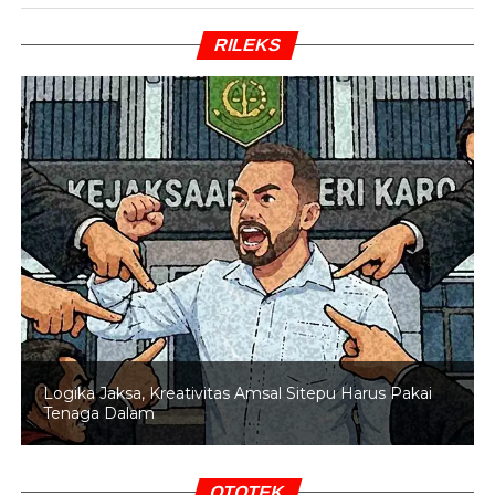
harga pupuk bersubsidi sebesar 20 persen serta
menambah volume pupuk untuk petani nasional,
RILEKS
menandai penguatan sektor pupuk dari hulu hingga hilir.
Pelepasan tersebut menjadi tonggak baru penguatan
kerja sama sektor pupuk melalui skema government-to-
government (G2G) antara Indonesia dan Australia.
Lebih lanjut Amran menyebutkan ekspor perdana yang
dilepas hari ini mencapai 47.250 ton pupuk urea senilai
sekitar Rp600 miliar. Ekspor tersebut merupakan tahap
awal dari komitmen kerja sama sebesar 250.000 ton dan
akan terus ditingkatkan hingga mencapai 500.000 ton
dengan total nilai sekitar Rp7 triliun.
Logika Jaksa, Kreativitas Amsal Sitepu Harus Pakai
BACA JUGA
YLKI Dukung Ketegasan Mentan
Tenaga Dalam
Amran Tertibkan Minyak Goreng di Atas HET
Setelah Australia, pemerintah mulai mengarahkan
OTOTEK