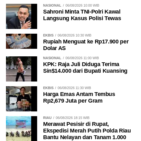
NASIONAL
06/08/2026 10:00 WIB
Sahroni Minta TNI-Polri Kawal
Langsung Kasus Polisi Tewas
EKBIS
06/08/2026 10:30 WIB
Rupiah Menguat ke Rp17.900 per
Dolar AS
NASIONAL
06/08/2026 11:00 WIB
KPK: Raja Juli Diduga Terima
Sin$14.000 dari Bupati Kuansing
EKBIS
06/08/2026 11:30 WIB
Harga Emas Antam Tembus
Rp2,679 Juta per Gram
RIAU
06/08/2026 18:15 WIB
Merawat Pesisir di Rupat,
Ekspedisi Merah Putih Polda Riau
Bantu Nelayan dan Tanam 1.000