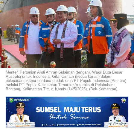
Menteri Pertanian Andi Amran Sulaiman (tengah), Wakil Duta Besar
Australia untuk Indonesia, Gita Kamath (kedua kanan) dalam
pelepasan ekspor perdana produk urea PT Pupuk Indonesia (Persero)
melalui PT Pupuk Kalimantan Timur ke Australia di Pelabuhan
Bontang, Kalimantan Timur, Kamis (14/5/2026). (Dok-Kementan).