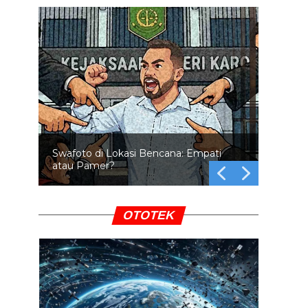
Swafoto di Lokasi Bencana: Empati
atau Pamer?
OTOTEK