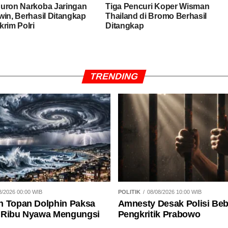
uron Narkoba Jaringan
Tiga Pencuri Koper Wisman
win, Berhasil Ditangkap
Thailand di Bromo Berhasil
krim Polri
Ditangkap
TRENDING
8/2026 00:00 WIB
POLITIK
08/08/2026 10:00 WIB
n Topan Dolphin Paksa
Amnesty Desak Polisi Be
 Ribu Nyawa Mengungsi
Pengkritik Prabowo