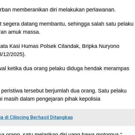
orban memberanikan diri melakukan perlawanan.
ut segera datang membantu, sehingga salah satu pelaku
aran amuk massa.
ata Kasi Humas Polsek Cilandak, Bripka Nuryono
8/12/2025).
wal ketika dua orang pelaku diduga hendak merampas
 peristiwa tersebut berjumlah dua orang. Satu pelaku
ini masih dalam pengejaran pihak kepolisia
 di Cilincing Berhasil Ditangkap
ua orang, satu melarikan diri yang bawa motornya,”