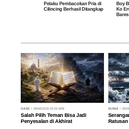
Pelaku Pembacokan Pria di
Boy B
Cilincing Berhasil Ditangkap
Ko Er
Bares
OASE
08/08/2026 05:00 WIB
DUNIA
08/0
Salah Pilih Teman Bisa Jadi
Seranga
Penyesalan di Akhirat
Ratusan