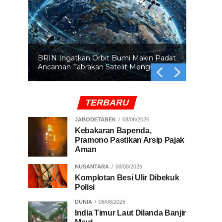
BRIN Ingatkan Orbit Bumi Makin Padat
Ancaman Tabrakan Satelit Mengintai
TERBARU
JABODETABEK
08/08/2026
Kebakaran Bapenda,
Pramono Pastikan Arsip Pajak
Aman
NUSANTARA
08/08/2026
Komplotan Besi Ulir Dibekuk
Polisi
DUNIA
08/08/2026
India Timur Laut Dilanda Banjir