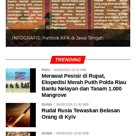
DPR Desak Prabowo Sikat Habis Mafia Judi
Online
DON'T MISS
DPR: Polri di Bawah Mendagri Berbahaya
INFOGRAFIS: Hattrick KPK di Jawa Tengah
TRENDING
RIAU
06/08/2026 18:15 WIB
Merawat Pesisir di Rupat,
Ekspedisi Merah Putih Polda Riau
Bantu Nelayan dan Tanam 1.000
Mangrove
DUNIA
06/08/2026 21:00 WIB
Rudal Rusia Tewaskan Belasan
Orang di Kyiv
DUNIA
06/08/2026 18:00 WIB