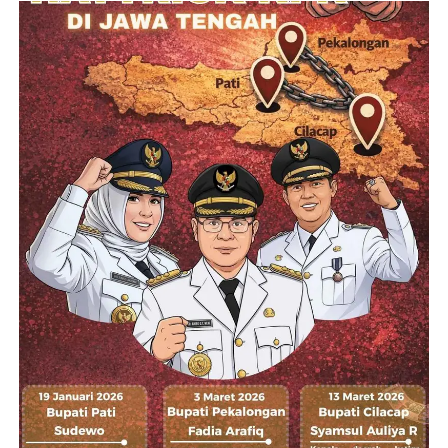
gugatan judicial review UU IKN yang diajukan warga
Jakarta bernama Zulkifli.
Dalam pertimbangan putusan perkara Nomor 71/PUU-
XXIV/2026 yang dibacakan Hakim Konstitusi Adies Kadir,
MK menegaskan bahwa Jakarta tetap berkedudukan
sebagai ibu kota negara sampai ada keputusan presiden
terkait pemindahan resmi ke IKN.
Putusan tersebut sekaligus memperjelas status hukum
Jakarta dan IKN di tengah polemik pemindahan ibu kota
yang masih terus menjadi perdebatan nasional.
(Bowo/Mun)
RELATED TOPICS:
DEDY DITORUS
IBUKOTA NUSANTARA
MANGKRAK
UP NEXT