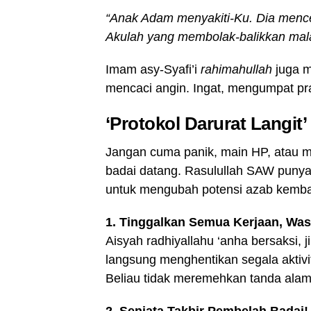
“Anak Adam menyakiti-Ku. Dia mence
Akulah yang membolak-balikkan mal
Imam asy-Syafi’i
rahimahullah
juga m
mencaci angin. Ingat, mengumpat pra
‘Protokol Darurat Langit
Jangan cuma panik, main HP, atau m
badai datang. Rasulullah SAW punya “
untuk mengubah potensi azab kembal
1. Tinggalkan Semua Kerjaan, Wa
Aisyah radhiyallahu ‘anha bersaksi,
langsung menghentikan segala akti
Beliau tidak meremehkan tanda alam
2. Senjata Takbir Pembelah Badai!