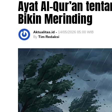
Ayat Al-Qur’an tent
Bikin Merinding
Aktualitas.id -
14/05/2026 05:00 WIB
By
Tim Redaksi