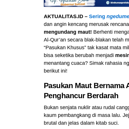
AKTUALITAS.ID –
Sering
ngedume
dan angin kencang merusak rencan
mengundang maut!
Berhenti menga
Al-Qur’an secara blak-blakan telah 
“Pasukan Khusus” tak kasat mata milik
bisa seketika berubah menjadi
mesi
menantang cuaca? Simak rahasia nge
berikut ini!
Pasukan Maut Bernama A
Penghancur Berdarah
Bukan senjata nuklir atau rudal can
kaum pembangkang di masa lalu. Jej
brutal dan jelas dalam kitab suci.