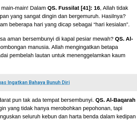
 main-main! Dalam
QS. Fussilat [41]: 16
, Allah tidak
opan yang sangat dingin dan bergemuruh. Hasilnya?
m beberapa hari yang dicap sebagai “hari kesialan”.
a aman bersembunyi di kapal pesiar mewah?
QS. Al-
ombongan manusia. Allah mengingatkan betapa
adai pembelah lautan untuk menenggelamkan kaum
gas Ingatkan Bahaya Bunuh Diri
darat pun tak ada tempat bersembunyi.
QS. Al-Baqarah
n yang tidak hanya merobohkan pepohonan, tapi
guskan seluruh kebun dan harta benda dalam kedipan