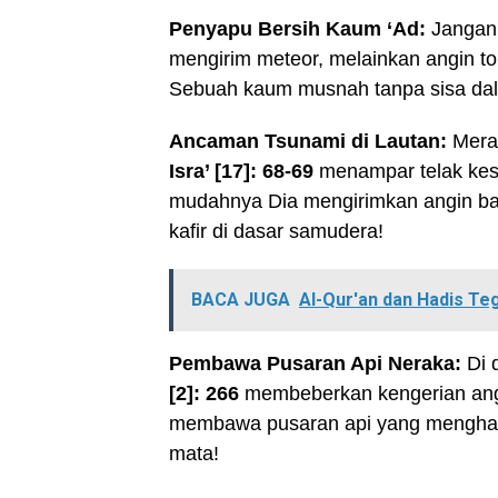
Penyapu Bersih Kaum ‘Ad:
Jangan
mengirim meteor, melainkan angin t
Sebuah kaum musnah tanpa sisa dala
Ancaman Tsunami di Lautan:
Meras
Isra’ [17]: 68-69
menampar telak kes
mudahnya Dia mengirimkan angin b
kafir di dasar samudera!
BACA JUGA
Al-Qur'an dan Hadis Te
Pembawa Pusaran Api Neraka:
Di 
[2]: 266
membeberkan kengerian angi
membawa pusaran api yang menghan
mata!