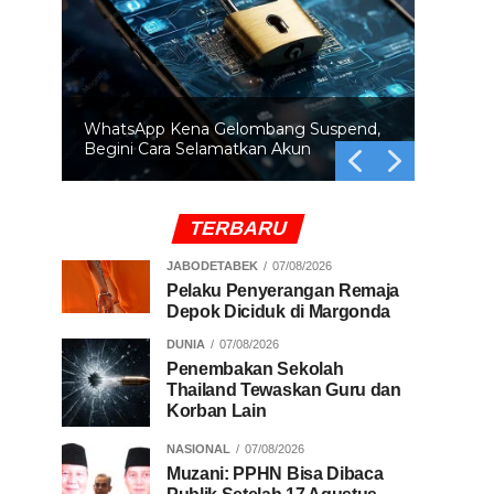
WhatsApp Kena Gelombang Suspend,
Begini Cara Selamatkan Akun
TERBARU
JABODETABEK
07/08/2026
Pelaku Penyerangan Remaja
Depok Diciduk di Margonda
DUNIA
07/08/2026
Penembakan Sekolah
Thailand Tewaskan Guru dan
Korban Lain
NASIONAL
07/08/2026
Muzani: PPHN Bisa Dibaca