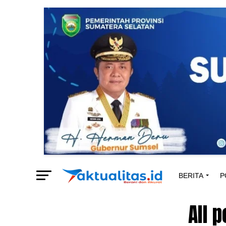
BERITA
P
All 