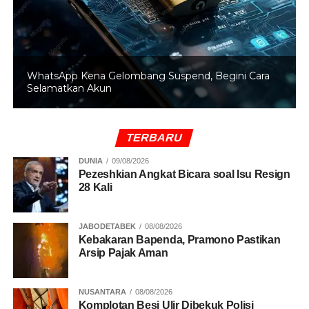
RELATED TOPICS:
PEMBERHENTIAN WAPRES GIBRAN
WAHAB TALAOHU
WhatsApp Kena Gelombang Suspend, Begini Cara
Selamatkan Akun
UP NEXT
Bawaslu Temukan Sejumlah Permasalahan di
Sembilan Daerah Terkait PSU Pilkada 2024
TERBARU
DON'T MISS
Golkar Dukung Usulan MPR Jadikan Soeharto
DUNIA
09/08/2026
Pezeshkian Angkat Bicara soal Isu Resign
Pahlawan Nasional 2025
28 Kali
JABODETABEK
08/08/2026
Kebakaran Bapenda, Pramono Pastikan
Arsip Pajak Aman
NUSANTARA
08/08/2026
Komplotan Besi Ulir Dibekuk Polisi