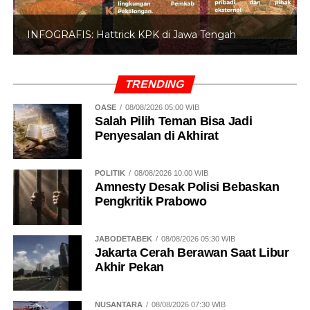
INFOGRAFIS: Hattrick KPK di Jawa Tengah
TRENDING
OASE
08/08/2026 05:00 WIB
Salah Pilih Teman Bisa Jadi
Penyesalan di Akhirat
POLITIK
08/08/2026 10:00 WIB
Amnesty Desak Polisi Bebaskan
Pengkritik Prabowo
JABODETABEK
08/08/2026 05:30 WIB
Jakarta Cerah Berawan Saat Libur
Akhir Pekan
NUSANTARA
08/08/2026 07:30 WIB