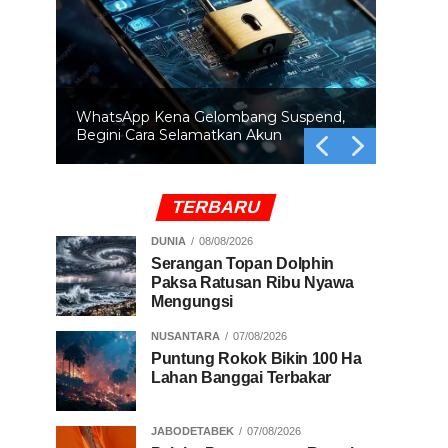
BRIN Ingatkan Orbit Bumi Makin Padat
Ancaman Tabrakan Satelit Mengintai
TERBARU
DUNIA
08/08/2026
Serangan Topan Dolphin
Paksa Ratusan Ribu Nyawa
Mengungsi
NUSANTARA
07/08/2026
Puntung Rokok Bikin 100 Ha
Lahan Banggai Terbakar
JABODETABEK
07/08/2026