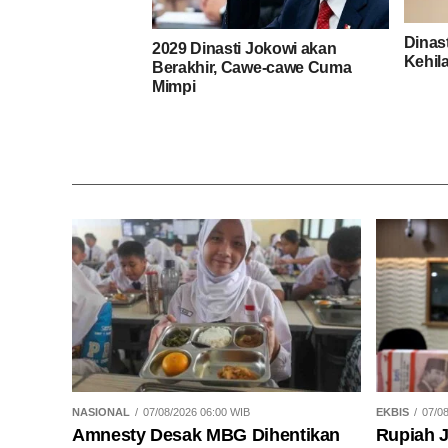
Dinas
2029 Dinasti Jokowi akan
Kehil
Berakhir, Cawe-cawe Cuma
Mimpi
NASIONAL
07/08/2026 06:00 WIB
EKBIS
07/0
Amnesty Desak MBG Dihentikan
Rupiah J