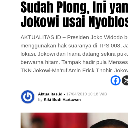
Sudah Plong, Ini ya
Jokowi usai Nyoblo
AKTUALITAS.ID – Presiden Joko Widodo be
menggunakan hak suaranya di TPS 008, Jal
lokasi, Jokowi dan Iriana datang sekira p
berwarna hitam. Tampak hadir pula Mense
TKN Jokowi-Ma’ruf Amin Erick Thohir. Joko
Aktualitas.id -
17/04/2019 10:18 WIB
By
Kiki Budi Hartawan