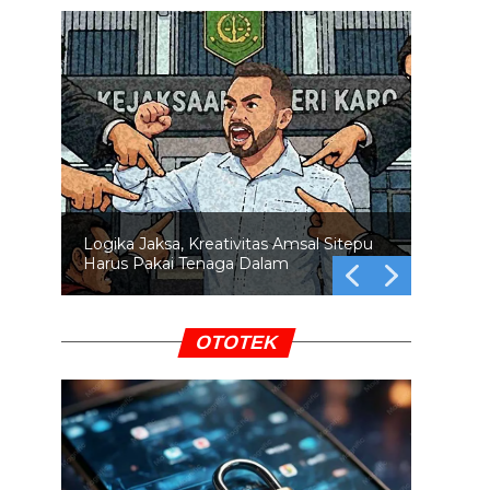
Swafoto di Lokasi Bencana: Empati
atau Pamer?
OTOTEK