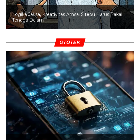
PILPRES
PILPRES 2019
UP NEXT
Logika Jaksa, Kreativitas Amsal Sitepu Harus Pakai
Tentukan Awal Ramadan, Kemenag Gelar Sidang
Tenaga Dalam
Isbat Sore Ini
DON'T MISS
Gonjan-ganjing Internal Penyidik, KPK Diambang
OTOTEK
Perpecahan?