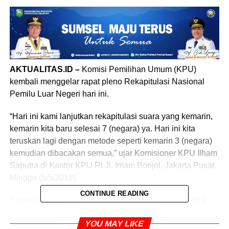
AKTUALITAS.ID –
Komisi Pemilihan Umum (KPU)
kembali menggelar rapat pleno Rekapitulasi Nasional
Pemilu Luar Negeri hari ini.
“Hari ini kami lanjutkan rekapitulasi suara yang kemarin,
kemarin kita baru selesai 7 (negara) ya. Hari ini kita
teruskan lagi dengan metode seperti kemarin 3 (negara)
kemudian dibacakan semua,” ujar Komisioner KPU Ilham
Saputra di Kantor KPU RI Jl. Imam Bonjol, Jakarta Pusat,
Minggu (5/5/2019).
CONTINUE READING
Proses rekapitulasi suara ini, kata Ilham, dibuka untuk
publik. Sehingga, apabila ditemukan kekeliruan dalam
YOU MAY LIKE
perhitungan suara, bisa diproses sesuai dengan