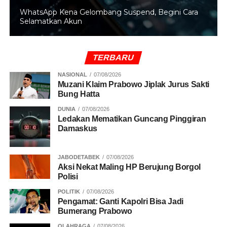
WhatsApp Kena Gelombang Suspend, Begini Cara
Selamatkan Akun
TERBARU
NASIONAL
07/08/2026
Muzani Klaim Prabowo Jiplak Jurus Sakti
Bung Hatta
DUNIA
07/08/2026
Ledakan Mematikan Guncang Pinggiran
Damaskus
JABODETABEK
07/08/2026
Aksi Nekat Maling HP Berujung Borgol
Polisi
POLITIK
07/08/2026
Pengamat: Ganti Kapolri Bisa Jadi
Bumerang Prabowo
OLAHRAGA
07/08/2026