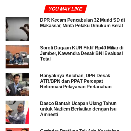
sesuatu, perilaku, ucapan yang mungkin dirasa kurang
YOU MAY LIKE
pas bagi Partai Demokrat atau partai lain, tentu kami
sampaikan mohon maaf,” kata Riza di DPR, Jakarta,
DPR Kecam Pencabulan 32 Murid SD di
Senin, (13/5/2019).
Makassar, Minta Pelaku Dihukum Berat
“Kami juga mohon dipahami dan dimengerti jika
Prabowo-Sandi menyampaikan ucapan-ucapan, perilaku,
Soroti Dugaan KUR Fiktif Rp40 Miliar di
dan tindakan yang menyinggung dan mengintervensi
Jember, Kawendra Desak BNI Evaluasi
partai lain,” imbuhnya.
Total
BACA JUGA
Saat Pandemi Corona, Gerindra:
Banyaknya Keluhan, DPR Desak
ATR/BPN dan PPAT Percepat
Ganjil Genap Jakarta Tak Efektif
Reformasi Pelayanan Pertanahan
Lebih lanjut, Riza menyampaikan bahwa hingga kini,
Dasco Bantah Ucapan Ulang Tahun
Koalisi Indonesia Adil Makmur yang terdiri dari lima
untuk Nadiem Berkaitan dengan Isu
parpol yaitu Gerindra, PAN, PKS, Demokrat dan Berkarya
Amnesti
masih solid dan kokoh.