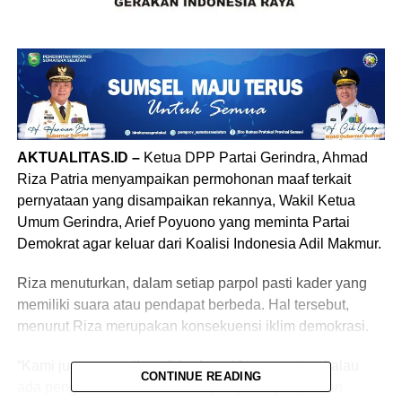
AKTUALITAS.ID –
Ketua DPP Partai Gerindra, Ahmad
Riza Patria menyampaikan permohonan maaf terkait
pernyataan yang disampaikan rekannya, Wakil Ketua
Umum Gerindra, Arief Poyuono yang meminta Partai
Demokrat agar keluar dari Koalisi Indonesia Adil Makmur.
Riza menuturkan, dalam setiap parpol pasti kader yang
memiliki suara atau pendapat berbeda. Hal tersebut,
menurut Riza merupakan konsekuensi iklim demokrasi.
“Kami juga sampaikan di berbagai kesempatan, kalau
CONTINUE READING
ada pengurus dan kader kami yang menyampaikan