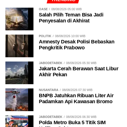
OASE
08/08/2026 05:00 WIB
Salah Pilih Teman Bisa Jadi
Penyesalan di Akhirat
POLITIK
08/08/2026 10:00 WIB
Amnesty Desak Polisi Bebaskan
Pengkritik Prabowo
JABODETABEK
08/08/2026 05:30 WIB
Jakarta Cerah Berawan Saat Libur
Akhir Pekan
NUSANTARA
08/08/2026 07:30 WIB
BNPB Jatuhkan Ribuan Liter Air
Padamkan Api Kawasan Bromo
JABODETABEK
08/08/2026 06:30 WIB
Polda Metro Buka 5 Titik SIM