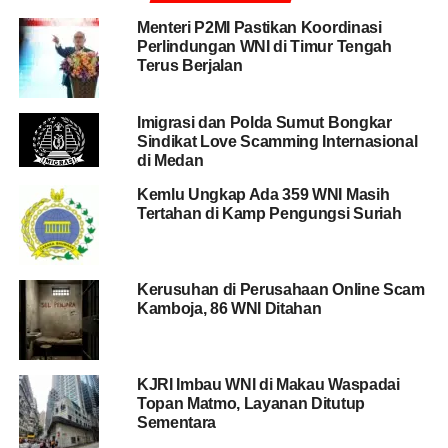
data yang minim, KBRI Riyadh kesulitan melakukan
Menteri P2MI Pastikan Koordinasi
pencarian. Ia mengatakan, titik balik pencarian Turini
Perlindungan WNI di Timur Tengah
terjadi pada Maret 2019.
Terus Berjalan
BACA JUGA
Seorang Warga Indonesia
Imigrasi dan Polda Sumut Bongkar
Sindikat Love Scamming Internasional
Rencanakan Bunuh Mantan Perdana Menteri
di Medan
Malaysia
Kemlu Ungkap Ada 359 WNI Masih
Tertahan di Kamp Pengungsi Suriah
“KBRI saat itu menerima informasi dari anak Turini di
Indonesia bahwa ibunya baru saja menghubunginya
melalui nomor telepon warga negara Filipina,” kata Agus,
Kerusuhan di Perusahaan Online Scam
seperti dirilis
Republika.co.id
, Sabtu (20/7/2019).
Kamboja, 86 WNI Ditahan
Informasi berharga dari anak Turini itu direspon KBRI
Riyadh dengan bergerak cepat menghubungi nomor
KJRI Imbau WNI di Makau Waspadai
tersebut. Kemudian, menurutnya, diketahui bahwa WN
Topan Matmo, Layanan Ditutup
Filipina tersebut bekerja di majikan yang masih
Sementara
bersaudara dengan majikan Turini.