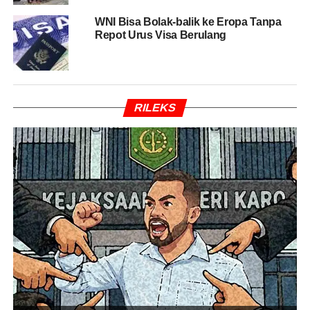
WNI Bisa Bolak-balik ke Eropa Tanpa
Melalui komunikasi tersebut, KBRI berhasil mendapatkan
Repot Urus Visa Berulang
kontak majikan Turini. Majikan tersebut diketahui
bernama Feihan Mamduh Alotaibi, menantu dari majikan
lama, Aun Niyaf Aun Alotaibi. Majikan lama sendiri sudah
meninggal sepuluh tahun yang lalu.
RILEKS
Agus menuturkan, selama bekerja dalam kurun waktu 21
tahun, Turini belum pernah menerima gaji. Ia juga tidak
memiliki akses komunikasi dengan keluarga di Indonesia.
Untuk mengatasi hal ini, KBRI kemudian melakukan
negosiasi dengan majikan.
BACA JUGA
Perintahkan Evakuasi WNI di Wuhan,
Jokowi: Antrean Kita Saya Kira di Depan
Pada 2 April 2019, dengan bantuan Kantor Polisi
Dawadmi, Tim KBRI Riyadh dapat bertemu dengan Turini