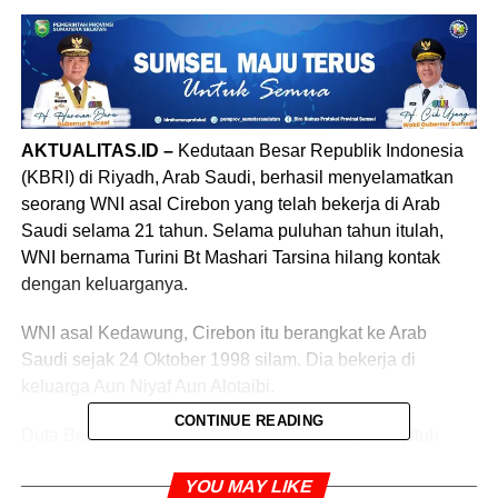
AKTUALITAS.ID –
Kedutaan Besar Republik Indonesia
(KBRI) di Riyadh, Arab Saudi, berhasil menyelamatkan
seorang WNI asal Cirebon yang telah bekerja di Arab
Saudi selama 21 tahun. Selama puluhan tahun itulah,
WNI bernama Turini Bt Mashari Tarsina hilang kontak
dengan keluarganya.
WNI asal Kedawung, Cirebon itu berangkat ke Arab
Saudi sejak 24 Oktober 1998 silam. Dia bekerja di
keluarga Aun Niyaf Aun Alotaibi.
CONTINUE READING
Duta Besar Indonesia untuk Arab Saudi, Agus Maftuh
Abegebriel, mengatakan laporan mengenai Turini mulai
YOU MAY LIKE
muncul sejak pertengahan 2013. Namun, karena data-