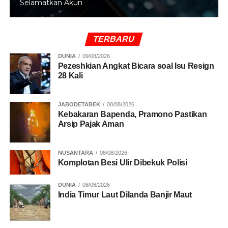
Selamatkan Akun
penyelamatan Turini.
TERBARU
RELATED TOPICS:
WNI
DUNIA
09/08/2026
Pezeshkian Angkat Bicara soal Isu Resign
UP NEXT
28 Kali
Buffon dan De Ligt Tampak di Singapura,
Juventini Heboh!
JABODETABEK
08/08/2026
DON'T MISS
Kebakaran Bapenda, Pramono Pastikan
Batu Malin Kundang akan Direvitalisasi
Arsip Pajak Aman
NUSANTARA
08/08/2026
Komplotan Besi Ulir Dibekuk Polisi
DUNIA
08/08/2026
India Timur Laut Dilanda Banjir Maut