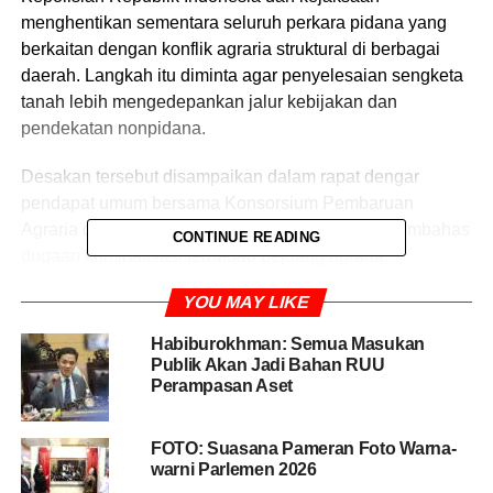
menghentikan sementara seluruh perkara pidana yang
berkaitan dengan konflik agraria struktural di berbagai
daerah. Langkah itu diminta agar penyelesaian sengketa
tanah lebih mengedepankan jalur kebijakan dan
pendekatan nonpidana.
Desakan tersebut disampaikan dalam rapat dengar
pendapat umum bersama Konsorsium Pembaruan
Agraria dan Polda Nusa Tenggara Timur yang membahas
CONTINUE READING
dugaan kriminalisasi terhadap pejuang agraria.
YOU MAY LIKE
Ketua Komisi III DPR RI, Habiburokhman, menilai
penghentian sementara perkara diperlukan agar aparat
Habiburokhman: Semua Masukan
penegak hukum dapat fokus mempercepat penyelesaian
Publik Akan Jadi Bahan RUU
konflik agraria
melalui mekanisme kebijakan, termasuk
Perampasan Aset
mendukung kerja Panitia Khusus Penyelesaian Konflik
Agraria DPR RI.
FOTO: Suasana Pameran Foto Warna-
warni Parlemen 2026
“Komisi III DPR RI meminta kepada Polri dan kejaksaan