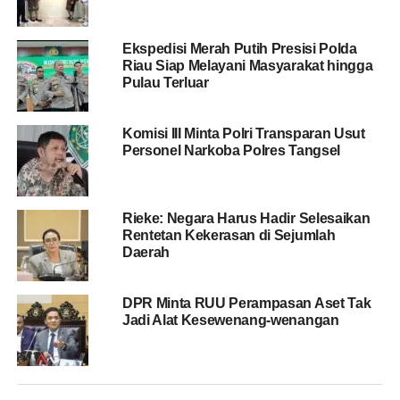
untuk menghentikan sementara seluruh perkara tindak
pidana yang berkaitan dengan konflik agraria struktural,”
Ekspedisi Merah Putih Presisi Polda
kata Habiburokhman dalam keterangan yang diterima,
Riau Siap Melayani Masyarakat hingga
Selasa (19/5/2026).
Pulau Terluar
BACA JUGA
DPR Tetapkan Pimpinan 13 Komisi,
Komisi III Minta Polri Transparan Usut
Personel Narkoba Polres Tangsel
PDIP Kuasai Posisi Paling Banyak
Selain meminta penghentian perkara, Komisi III juga
Rieke: Negara Harus Hadir Selesaikan
mendesak Kapolri memberi perlindungan kepada aktivis
Rentetan Kekerasan di Sejumlah
agraria maupun masyarakat yang sedang
Daerah
memperjuangkan hak atas tanah, terutama pada wilayah
yang masih berada dalam proses penyelesaian konflik.
DPR Minta RUU Perampasan Aset Tak
Jadi Alat Kesewenang-wenangan
“Khususnya pada kasus atau lokasi yang sedang dalam
penyelesaian, sesuai Surat Kepala Staf Kepresidenan RI
pada 12 Maret 2021 terkait permohonan perlindungan
terhadap lokasi prioritas penyelesaian konflik agraria,”