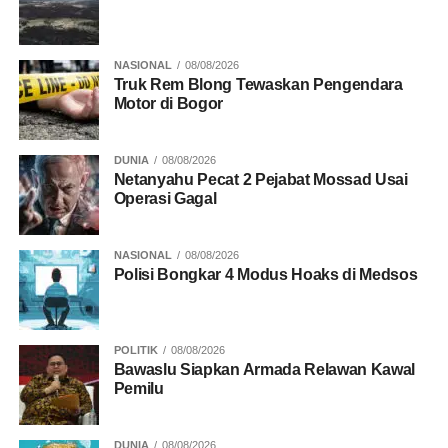
Soge Natarmage dan Goban Runut di Kabupaten Sikka
terkait laporan dugaan memasuki pekarangan tanpa izin.
(Ari)
NASIONAL
08/08/2026
Truk Rem Blong Tewaskan Pengendara
Motor di Bogor
RELATED TOPICS:
AGRARIA
DPR RI
HABIBUROKHMAN
DUNIA
08/08/2026
KEJAKSAAN
KOMISI III
KONFLIK AGRARIA
Netanyahu Pecat 2 Pejabat Mossad Usai
MAFIA TANAH
POLRI
Operasi Gagal
UP NEXT
KSAD Maruli: TNI Tak Perintahkan Bubarkan
NASIONAL
08/08/2026
Nobar Pesta Babi
Polisi Bongkar 4 Modus Hoaks di Medsos
DON'T MISS
KPAI Dorong Polisi Usut Korban Kasus Dugaan
Eksploitasi Seksual Anak oleh WN Jepang
POLITIK
08/08/2026
Bawaslu Siapkan Armada Relawan Kawal
Pemilu
DUNIA
08/08/2026