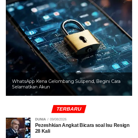
Burhanuddin menegaskan penjualan BBM subsidi oleh
pengecer tidak diperbolehkan. Pertamini hanya
diperkenankan menjual BBM nonsubsidi seperti
Pertamax sesuai ketentuan yang berlaku.
Ia juga mengingatkan ketentuan dalam Undang Undang
Nomor 22 Tahun 2001 tentang Minyak dan Gas Bumi
yang mengatur sanksi bagi penyalahgunaan distribusi
BBM subsidi.
Selain itu, kendaraan dengan pelat nomor luar daerah
WhatsApp Kena Gelombang Suspend, Begini Cara
tidak diperbolehkan membeli BBM subsidi di wilayah
Selamatkan Akun
Nabire. Pemilik kendaraan diminta melakukan mutasi ke
pelat Papua Tengah jika ingin memperoleh hak tersebut.
(Ahmad)
TERBARU
DUNIA
09/08/2026
Pezeshkian Angkat Bicara soal Isu Resign
28 Kali
RELATED TOPICS:
BBM
BUPATI
GANJIL GENAP