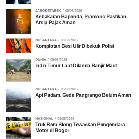
KEBIJAKAN
KEBIJAKAN GANJIL GENAP
NABIRE
PAPUA
PAPUA TENGAH
SPBU
JABODETABEK
08/08/2026
Kebakaran Bapenda, Pramono Pastikan
UP NEXT
Arsip Pajak Aman
Hingga Kini Perahu Hilang Kontak di Perairan
Atuka Belum Ditemukan
NUSANTARA
08/08/2026
DON'T MISS
Komplotan Besi Ulir Dibekuk Polisi
Empat Nelayan Hilang di Perairan Atuka, SAR
Timika Lakukan Pencarian Intensif
DUNIA
08/08/2026
India Timur Laut Dilanda Banjir Maut
NUSANTARA
08/08/2026
Api Padam, Gede Pangrango Belum Aman
NASIONAL
08/08/2026
Truk Rem Blong Tewaskan Pengendara
Motor di Bogor