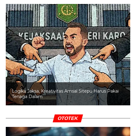
ojek dan pekerja lapangan, merasa terdampak oleh
aturan tersebut karena kebutuhan BBM yang tinggi setiap
hari. Namun pemerintah tetap berpegang pada prinsip
distribusi tepat sasaran agar subsidi energi tidak
disalahgunakan.
BACA JUGA
Baku Tembak Dengan TNI, Satu
Anggota KKB Tewas di Papua
“Intinya
Bupati
Nabire tetap tegas bahwa surat edaran itu
tetap berlaku agar BBM subsidi dinikmati masyarakat
yang berhak,” ucapnya.
Logika Jaksa, Kreativitas Amsal Sitepu Harus Pakai
Tenaga Dalam
Selain penerapan ganjil genap, pemerintah daerah juga
berencana menertibkan penjualan BBM oleh pengecer
atau Pertamini. Penertiban tersebut mencakup
OTOTEK
pengawasan izin usaha serta standar takaran BBM yang
dijual kepada masyarakat.