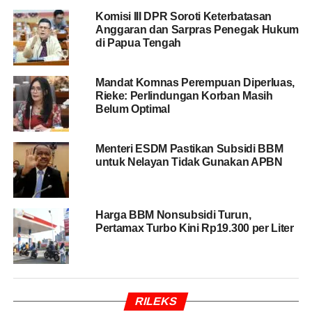
Kompak di Pertamina, Shell, BP, dan Vivo
Komisi III DPR Soroti Keterbatasan
Anggaran dan Sarpras Penegak Hukum
Dirinya menjelaskan, sebelumnya antrean panjang
di Papua Tengah
kendaraan di
SPBU
tidak hanya mengganggu kelancaran
lalu lintas, tetapi juga meningkatkan risiko kecelakaan
Mandat Komnas Perempuan Diperluas,
karena banyak kendaraan memadati badan jalan. Oleh
Rieke: Perlindungan Korban Masih
sebab itu, pembatasan dinilai perlu dilakukan untuk
Belum Optimal
menjaga ketertiban distribusi BBM bersubsidi.
Menteri ESDM Pastikan Subsidi BBM
Meski demikian, pemerintah daerah tetap membuka
untuk Nelayan Tidak Gunakan APBN
ruang evaluasi terhadap kebijakan tersebut. Evaluasi
dilakukan secara berkala setiap bulan untuk memastikan
dampak penerapan sistem ganjil genap tetap sesuai
Harga BBM Nonsubsidi Turun,
tujuan awal.
Pertamax Turbo Kini Rp19.300 per Liter
“Setiap kebijakan pasti ada pro dan kontra. Karena itu
kami akan terus melakukan evaluasi,” kata Burhanuddin.
Ia mengakui sebagian masyarakat, terutama pengemudi
RILEKS