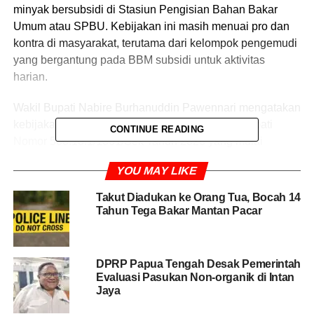
minyak bersubsidi di Stasiun Pengisian Bahan Bakar
Umum atau SPBU. Kebijakan ini masih menuai pro dan
kontra di masyarakat, terutama dari kelompok pengemudi
yang bergantung pada BBM subsidi untuk aktivitas
harian.
Wakil Bupati Nabire Burhanuddin Pawennari mengatakan
kebijakan tersebut diatur dalam Surat Edaran Bupati
CONTINUE READING
Nomor 500.10.1/1061/Sek Tahun 2026 yang mulai
berlaku sejak 19 Juni 2026. Menurutnya, penerapan
YOU MAY LIKE
sistem tersebut mulai menunjukkan dampak positif
terhadap pengurangan antrean kendaraan di SPBU.
Takut Diadukan ke Orang Tua, Bocah 14
Tahun Tega Bakar Mantan Pacar
“Sekarang sudah mulai kelihatan, antrean motor, mobil,
dan truk di SPBU sudah berkurang,” ujarnya, Minggu
(28/6/2026).
DPRP Papua Tengah Desak Pemerintah
Evaluasi Pasukan Non-organik di Intan
Jaya
BACA JUGA
Harga BBM Juli 2025: Kenaikan