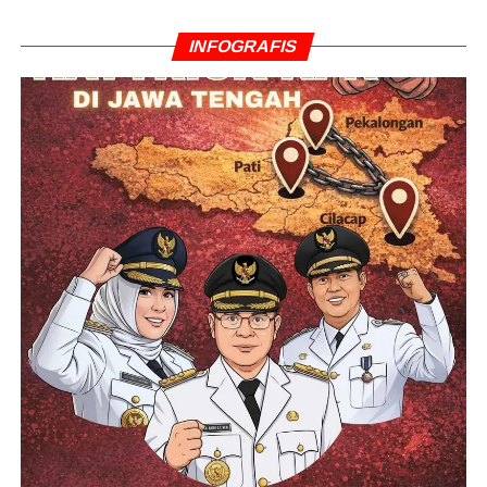
Bambang menambahkan, penguatan profesionalisme
dan fokus pada tugas pokok masing-masing merupakan
INFOGRAFIS
langkah penting agar TNI dan Polri tetap memiliki
legitimasi serta kepercayaan publik dalam menjalankan
fungsi pertahanan dan keamanan negara.
RELATED TOPICS:
BAMBANG RUKMINTO
DIAUDIT
DWIFUNGSI ABRI
ISESS
KEAMANAN NASIONAL
KOPERASI DESA
KOPERASI MERAH PUTIH
POLRI
PRABOWO SUBIANTO
PROFESIONALISME
REFORMASI 1998
TNI
UP NEXT
BGN Bantah Isu Dana BGN Dihentikan,
Operasional SPPG Tetap Jalan
DON'T MISS
Kejagung Buka Peluang Periksa Kepala BGN
Nanik S. Deyang dalam Kasus MBG