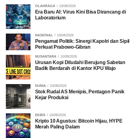
BACA JUGA
Sekber Deklarasi Dukungan
OLAHRAGA
10/08/2026
Prabowo dan Jokowi untuk Calonkan Diri di
Era Baru AI: Virus Kini Bisa Dirancang di
Pilpres 2024
Laboratorium
“Kita tahu pada 1998 masyarakat mendorong pencabutan
NASIONAL
10/08/2026
dwifungsi ABRI dan mendorong TNI-Polri kembali ke
Pengamat Politik: Sinergi Kapolri dan Sipil
Perkuat Prabowo-Gibran
barak untuk lebih profesional. Itu yang seharusnya
dipenuhi sebagai harapan masyarakat, bukan hanya
NUSANTARA
10/08/2026
memenuhi harapan pemegang kekuasaan,” ujarnya.
Urusan Kopi Diludahi Berujung Sabetan
Badik Berdarah di Kantor KPU Wajo
Ia menegaskan kepentingan institusi TNI dan Polri harus
dipandang dalam perspektif jangka panjang, bukan
DUNIA
10/08/2026
sekadar mengikuti kebutuhan politik pemerintahan yang
Stok Rudal AS Menipis, Pentagon Panik
Kejar Produksi
sedang berkuasa.
“Kepentingan TNI dan Polri ini bukan hanya sebatas
EKBIS
10/08/2026
kepemimpinan presiden saat ini, melainkan untuk
Kripto 10 Agustus: Bitcoin Hijau, HYPE
kepentingan institusi ke depan,” katanya.
Merah Paling Dalam