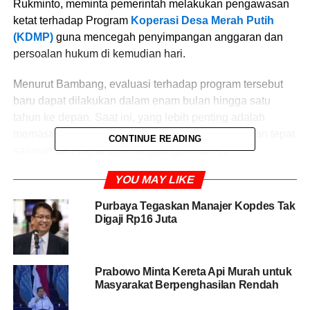
Rukminto, meminta pemerintah melakukan pengawasan
ketat terhadap Program
Koperasi Desa Merah Putih
(KDMP)
guna mencegah penyimpangan anggaran dan
persoalan hukum di kemudian hari.
Menurut Bambang, evaluasi terhadap program tersebut
baru dapat dilakukan dalam enam bulan hingga satu
tahun ke depan. Saat ini, yang lebih penting adalah
memastikan penggunaan anggaran negara berjalan tepat
CONTINUE READING
sasaran dan dapat dipertanggungjawabkan.
YOU MAY LIKE
“KDMP ini evaluasinya 6 bulan atau 1 tahun ke depan.
Saat ini harus diawasi terkait penggunaan anggaran
Purbaya Tegaskan Manajer Kopdes Tak
negara apakah tepat sasaran atau bukan,” kata Bambang,
Digaji Rp16 Juta
Jumat (5/6/2026).
Ia menyoroti mekanisme audit dan pengawasan apabila
Prabowo Minta Kereta Api Murah untuk
pengelolaan program melibatkan unsur TNI. Menurutnya,
Masyarakat Berpenghasilan Rendah
keterlibatan institusi militer dalam program sipil