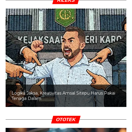
RILEKS
SPPG yang memunculkan banyak kasus hingga
pencopotan kepala BGN,” katanya.
Selain menyoroti aspek pengawasan anggaran,
Bambang juga mengingatkan pentingnya menjaga
profesionalisme TNI dan Polri dengan mengembalikan
kedua institusi tersebut pada tugas pokok dan fungsi
masing-masing.
BACA JUGA
Tersangka Pengancam Penggal
Jokowi Bekerja di Yayasan Wakaf Qur'an
Logika Jaksa, Kreativitas Amsal Sitepu Harus Pakai
Menurut dia, TNI dan Polri seharusnya fokus
Tenaga Dalam
mengembangkan organisasi sesuai mandat utama yang
telah diatur dalam reformasi sektor keamanan, bukan
terus diperluas ke berbagai tugas di luar fungsi
OTOTEK
pertahanan dan keamanan.