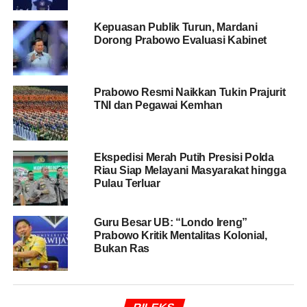
berpotensi menimbulkan persoalan akuntabilitas jika
mekanisme pengawasan tidak dijelaskan secara terbuka.
Kepuasan Publik Turun, Mardani
Dorong Prabowo Evaluasi Kabinet
BACA JUGA
FOTO: Presiden Buka Puasa Dengan
TNI- Polri
Prabowo Resmi Naikkan Tukin Prajurit
TNI dan Pegawai Kemhan
“Masalahnya ketika TNI yang mengelola, siapa yang bisa
audit? Karena kalau kita mendengar kabar bagaimana
anggaran KDMP ini tidak turun 100 persen. Harusnya
Ekspedisi Merah Putih Presisi Polda
kebocoran ini dievaluasi pemerintah, kalau tidak ke
Riau Siap Melayani Masyarakat hingga
depan akan semakin besar,” ujarnya.
Pulau Terluar
Bambang membandingkan potensi persoalan tersebut
Guru Besar UB: “Londo Ireng”
dengan sejumlah masalah yang muncul dalam
Prabowo Kritik Mentalitas Kolonial,
pelaksanaan Program Makan Bergizi Gratis (MBG),
Bukan Ras
terutama terkait pembangunan Satuan Pelayanan
Pemenuhan Gizi (SPPG).
“Sama seperti MBG, bagaimana izin pembangunan