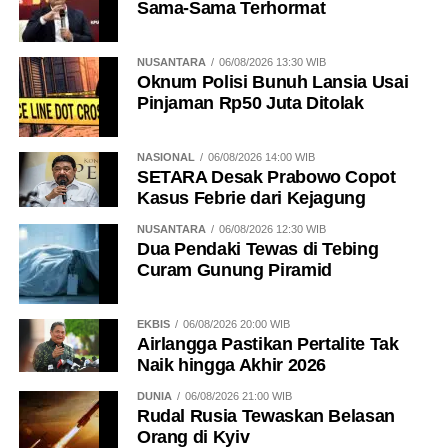
Sama-Sama Terhormat
NUSANTARA
06/08/2026 13:30 WIB
Oknum Polisi Bunuh Lansia Usai
Pinjaman Rp50 Juta Ditolak
NASIONAL
06/08/2026 14:00 WIB
SETARA Desak Prabowo Copot
Kasus Febrie dari Kejagung
NUSANTARA
06/08/2026 12:30 WIB
Dua Pendaki Tewas di Tebing
Curam Gunung Piramid
EKBIS
06/08/2026 20:00 WIB
Airlangga Pastikan Pertalite Tak
Naik hingga Akhir 2026
DUNIA
06/08/2026 21:00 WIB
Rudal Rusia Tewaskan Belasan
Orang di Kyiv