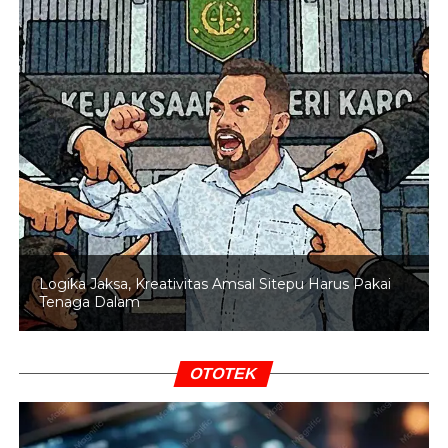
yakni Bams dan Prianka Regana Bukit.
BACA JUGA
Kabar Duka: Hotma Sitompul
Berpulang Setelah Dirawat di RSCM
Kabar duka kepergian Hotma Sitompul pertama kali
dibagikan oleh pendeta Gilbert Lumoindong melalui
unggahan Instagram Story-nya. Dalam unggahan
tersebut, Gilbert menuliskan, “Selamat jalan Abang Hotma
Sitompul,” sembari membagikan potret terakhir sang
pengacara yang tampak duduk di kursi roda dengan
Logika Jaksa, Kreativitas Amsal Sitepu Harus Pakai
kondisi fisik yang menurun.
Tenaga Dalam
Kepergian Hotma Sitompul meninggalkan duka
mendalam, tak hanya bagi keluarga, namun juga rekan-
OTOTEK
rekan serta masyarakat yang mengenalnya sebagai salah
satu pengacara ternama di Indonesia. (YAN
KUSUMA/DIN)