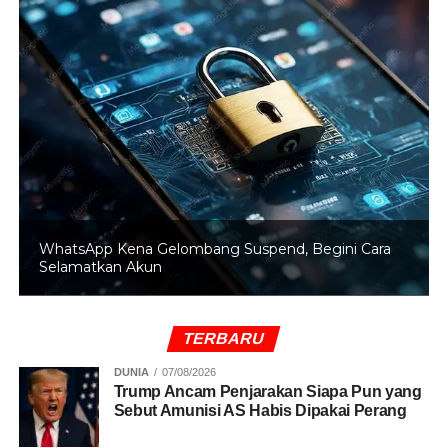
RELATED TOPICS:
BAMS SAMSON
DESIRE TARIGAN
HOTMAN SITOMPUL
UP NEXT
7 Tips Foto Makanan Estetik untuk Jualan Online
Lebih Menarik
DON'T MISS
Mendalami Karakter Fatimah di Film ‘Perang
Kota’, Ariel Tatum Sampai Menangis
WhatsApp Kena Gelombang Suspend, Begini Cara
Selamatkan Akun
TERBARU
DUNIA
07/08/2026
Trump Ancam Penjarakan Siapa Pun yang
Sebut Amunisi AS Habis Dipakai Perang