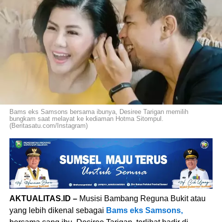
Bams eks Samsons bersama ibunya, Desiree Tarigan memilih
bungkam saat melayat ke kediaman Hotma Sitompul.
(Beritasatu.com/Instagram)
AKTUALITAS.ID –
Musisi Bambang Reguna Bukit atau
yang lebih dikenal sebagai
Bams eks Samsons,