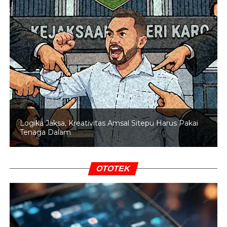
RELATED TOPICS:
BMKG
CUACA JAKARTA
MENDUNG PANAS
UP NEXT
Cuma 6 Jam! Layanan SIM Keliling Jakarta
Dibuka Hari Ini
DON'T MISS
Ini 5 Titik SIM Keliling Jakarta Hari Selasa
Logika Jaksa, Kreativitas Amsal Sitepu Harus Pakai
Tenaga Dalam
OTOTEK