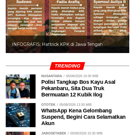
INFOGRAFIS: 5 Anggota DPR Dinonaktifkan
TRENDING
NUSANTARA
05/08/2026 19:30 WIB
Polisi Tangkap Bos Kayu Asal
Pekanbaru, Sita Dua Truk
Bermuatan 12 Kubik Ilog
OTOTEK
05/08/2026 13:30 WIB
WhatsApp Kena Gelombang
Suspend, Begini Cara Selamatkan
Akun
JABODETABEK
05/08/2026 15:30 WIB