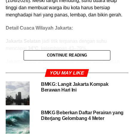
(10/6/2026). Meski langit mendung, suhu udara tetap
tinggi dan membuat warga ibu kota harus bersiap
menghadapi hari yang panas, lembap, dan bikin gerah.
Detail Cuaca Wilayah Jakarta:
Jakarta Selatan
jadi titik terpanas dengan suhu
mencapai
34°C
, kelembapan 43–79%.
CONTINUE READING
Jakarta Timur & Barat
berawan dengan kelembapan
nyaris
80%
, bikin udara terasa berat.
YOU MAY LIKE
Jakarta Pusat
berawan, suhu naik hingga
32°C
.
BMKG: Langit Jakarta Kompak
Berawan Hari Ini
Jakarta Utara
berawan, kelembapan mencapai
77%
.
Kepulauan Seribu
relatif stabil, suhu
28–29°C
dengan
BMKG Beberkan Daftar Perairan yang
kelembapan 71–76%.
Diterjang Gelombang 4 Meter
BMKG menegaskan meski awan mendominasi, potensi