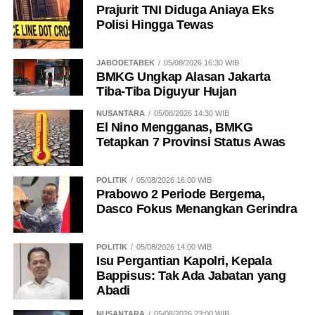
Prajurit TNI Diduga Aniaya Eks
Polisi Hingga Tewas
JABODETABEK
05/08/2026 16:30 WIB
BMKG Ungkap Alasan Jakarta
Tiba-Tiba Diguyur Hujan
NUSANTARA
05/08/2026 14:30 WIB
El Nino Mengganas, BMKG
Tetapkan 7 Provinsi Status Awas
POLITIK
05/08/2026 16:00 WIB
Prabowo 2 Periode Bergema,
Dasco Fokus Menangkan Gerindra
POLITIK
05/08/2026 14:00 WIB
Isu Pergantian Kapolri, Kepala
Bappisus: Tak Ada Jabatan yang
Abadi
NUSANTARA
05/08/2026 23:00 WIB