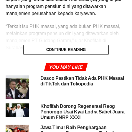
hanyalah program pensiun dini yang ditawarkan
manajemen perusahaan kepada karyawan.
“Terkait isu PHK massal, yang ada bukan PHK massal,
melainkan program pensiun dini yang ditawarkan oleh
manajemen PT Gudang Garam,” ujar Khofifah di
Surabaya, Selasa (9/9/2025).
CONTINUE READING
Khofifah menjelaskan, program tersebut sudah
YOU MAY LIKE
berlangsung cukup lama dan hanya diikuti sebagian kecil
karyawan. Hingga saat ini, tercatat ada sekitar 200
Dasco Pastikan Tidak Ada PHK Massal
karyawan yang mengajukan pensiun dini.
di TikTok dan Tokopedia
Isu PHK massal mencuat sejak akhir pekan lalu setelah
beredar video viral di media sosial, memperlihatkan
Khofifah Dorong Regenerasi Reog
momen perpisahan pekerja di pabrik Gudang Garam
Ponorogo Usai Kyai Lodra Sabet Juara
Tuban, Jawa Timur. Video itu memicu spekulasi bahwa
Umum FNRP XXXI
ribuan karyawan terkena PHK akibat turunnya kinerja
Jawa Timur Raih Penghargaan
keuangan perusahaan.