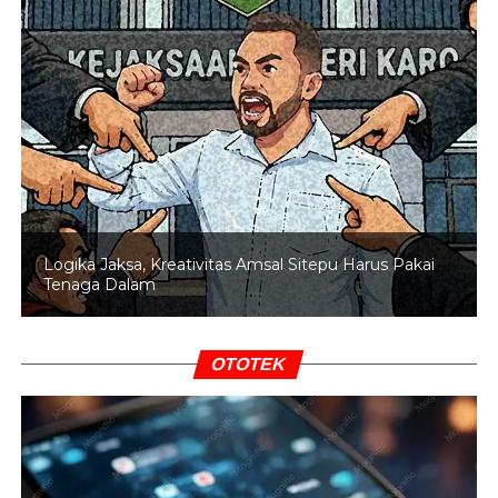
Meski demikian, laporan tahunan perusahaan mencatat
adanya tren penurunan jumlah karyawan dalam lima
tahun terakhir, dari 32.491 orang pada 2019 menjadi
30.308 pada 2024. Kondisi ini diduga sebagai dampak
restrukturisasi perusahaan akibat kenaikan cukai rokok
dan maraknya peredaran rokok ilegal. (PURNOMO/DIN)
Logika Jaksa, Kreativitas Amsal Sitepu Harus Pakai
RELATED TOPICS:
GUBERNUR JATIM
Tenaga Dalam
KHOFIFAH INDAR PARAWANSA
PHK MASSAL
PT GUDANG GARAM
UP NEXT
OTOTEK
Polda Riau Dorong Pertambangan Rakyat
Kuansing Diaktifkan, Dubalang Jadi Penjaga
Ketertiban
DON'T MISS
Dua Bocah Tewas di Kolam Bekas Galian Batu