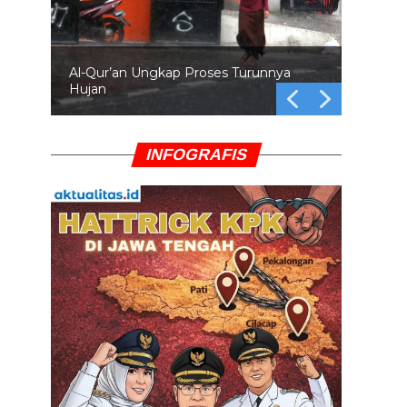
Al-Qur’an Ungkap Proses Turunnya
Hujan
INFOGRAFIS