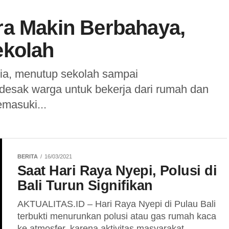
ra Makin Berbahaya,
ekolah
dia, menutup sekolah sampai
ndesak warga untuk bekerja dari rumah dan
emasuki...
BERITA
16/03/2021
Saat Hari Raya Nyepi, Polusi di
Bali Turun Signifikan
AKTUALITAS.ID – Hari Raya Nyepi di Pulau Bali
terbukti menurunkan polusi atau gas rumah kaca
ke atmosfer, karena aktivitas masyarakat