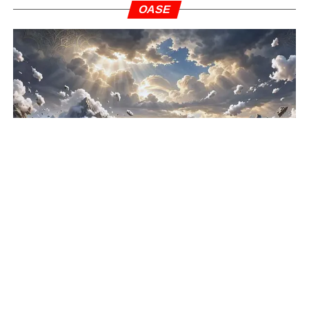
OASE
Al-Qur’an Ungkap Gunung Akan Hancur di Hari
Kiamat
INFOGRAFIS