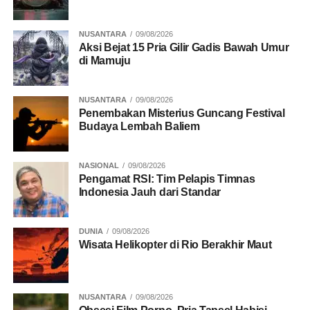
tertentu yang mungkin mencoba untuk mengganggu
upaya persatuan dan stabilitas politik yang sedang
NUSANTARA
09/08/2026
dibangun.
(Mun/Ari Wibowo)
Aksi Bejat 15 Pria Gilir Gadis Bawah Umur
di Mamuju
NUSANTARA
09/08/2026
RELATED TOPICS:
AHMAD SUFMI DASCO
Penembakan Misterius Guncang Festival
MEGA - PRABOWO
Budaya Lembah Baliem
UP NEXT
Jelang PSU, Wamendagri Pastikan 9 Daerah Siap
NASIONAL
09/08/2026
Gelar Pemungutan Suara Ulang pada 16 & 19
Pengamat RSI: Tim Pelapis Timnas
April
Indonesia Jauh dari Standar
DON'T MISS
Dekat Rumah! Kaesang Umumkan Kongres
DUNIA
09/08/2026
Pertama PSI Digelar di Solo Bulan Juli
Wisata Helikopter di Rio Berakhir Maut
NUSANTARA
09/08/2026