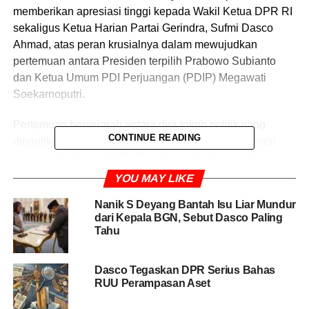
memberikan apresiasi tinggi kepada Wakil Ketua DPR RI
sekaligus Ketua Harian Partai Gerindra, Sufmi Dasco
Ahmad, atas peran krusialnya dalam mewujudkan
pertemuan antara Presiden terpilih Prabowo Subianto
dan Ketua Umum PDI Perjuangan (PDIP) Megawati
Soekarnoputri.
Pertemuan bersejarah antara dua tokoh politik yang
CONTINUE READING
dinantikan banyak pihak ini akhirnya terjadi di momen
perayaan Lebaran 2025. Gojali menilai, terwujudnya
momen penting ini tidak terlepas dari kelihaian dan peran
YOU MAY LIKE
strategis Sufmi Dasco Ahmad.
Nanik S Deyang Bantah Isu Liar Mundur
dari Kepala BGN, Sebut Dasco Paling
“Peranan Dasco sebagai Ketua Harian Partai Gerindra
Tahu
yang juga sebagai Wakil Ketua DPR, menurut saya
sangat strategis dalam pertemuan dua tokoh besar kita
Dasco Tegaskan DPR Serius Bahas
itu. Di situ terlihat betul bahwa peranan Dasco sangat
RUU Perampasan Aset
menentukan,” ujar Gojali kepada wartawan, Jumat
(11/4/2025).