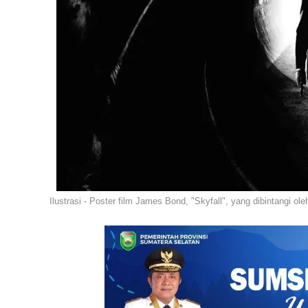
Ilustrasi - Poster film James Bond, "Skyfall", yang dibintangi ole