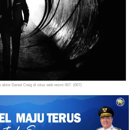
h aktor Daniel Craig di situs web resmi 007. (007)