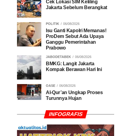
Cek Lokasi SIM Keliling
Jakarta Sebelum Berangkat
POLITIK
06/08/2026
Isu Ganti Kapolri Memanas!
ProDem Sebut Ada Upaya
Ganggu Pemerintahan
Prabowo
JABODETABEK
06/08/2026
BMKG: Langit Jakarta
Kompak Berawan Hari Ini
OASE
06/08/2026
Al-Qur’an Ungkap Proses
Turunnya Hujan
INFOGRAFIS