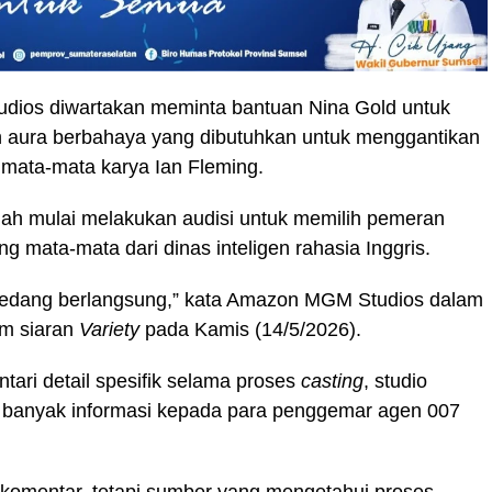
ios diwartakan meminta bantuan Nina Gold untuk
aura berbahaya yang dibutuhkan untuk menggantikan
a-mata karya Ian Fleming.​​​​​​​
ah mulai melakukan audisi untuk memilih pemeran
g mata-mata dari dinas inteligen rahasia Inggris.
sedang berlangsung,” kata Amazon MGM Studios dalam
am siaran
Variety
pada Kamis (14/5/2026).
ari detail spesifik selama proses
casting
, studio
banyak informasi kepada para penggemar agen 007
komentar, tetapi sumber yang mengetahui proses