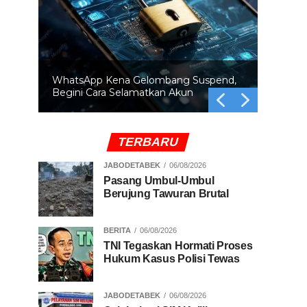
WhatsApp Kena Gelombang Suspend,
Begini Cara Selamatkan Akun
TERBARU
JABODETABEK
06/08/2026
Pasang Umbul-Umbul
Berujung Tawuran Brutal
BERITA
06/08/2026
TNI Tegaskan Hormati Proses
Hukum Kasus Polisi Tewas
JABODETABEK
06/08/2026