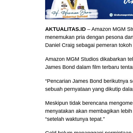
AKTUALITAS.ID
– Amazon MGM Stud
menemukan pria dengan pesona dan 
Daniel Craig sebagai pemeran tokoh mat
Amazon MGM Studios dikabarkan tel
James Bond dalam film terbaru tentan
“Pencarian James Bond berikutnya 
sebuah pernyataan yang dikutip dal
Meskipun tidak berencana mengoment
menyatakan akan membagikan lebih 
“setelah waktunya tepat.”
Gold belum menanggapi permintaan 