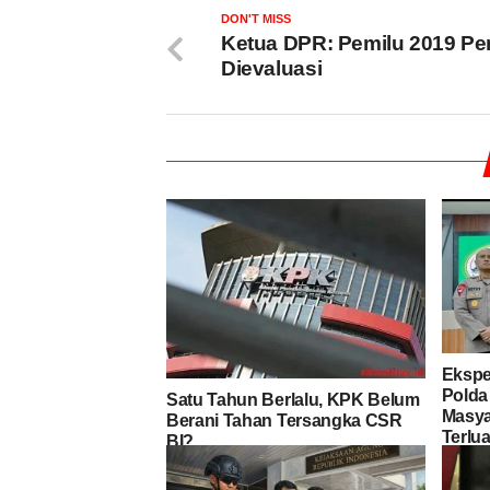
DON'T MISS
Ketua DPR: Pemilu 2019 Pe
Dievaluasi
Ekspe
Polda
Satu Tahun Berlalu, KPK Belum
Masya
Berani Tahan Tersangka CSR
Terlua
BI?