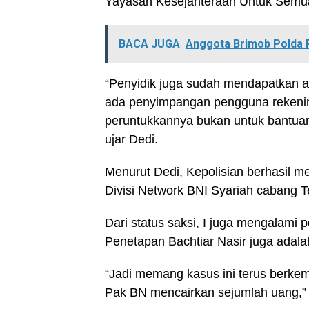
Yayasan Kesejahteraan Untuk Semua
BACA JUGA
Anggota Brimob Polda R
“Penyidik juga sudah mendapatkan al
ada penyimpangan pengguna rekening
peruntukkannya bukan untuk bantuan, 
ujar Dedi.
Menurut Dedi, Kepolisian berhasil 
Divisi Network BNI Syariah cabang Tem
Dari status saksi, I juga mengalami 
Penetapan Bachtiar Nasir juga ada
“Jadi memang kasus ini terus berkem
Pak BN mencairkan sejumlah uang,”