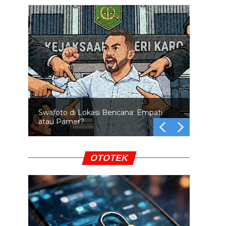
Swafoto di Lokasi Bencana: Empati
atau Pamer?
OTOTEK