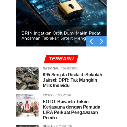
BRIN Ingatkan Orbit Bumi Makin Padat
Ancaman Tabrakan Satelit Mengintai
TERBARU
NASIONAL
07/08/2026
995 Senjata Disita di Sekolah
Jaksel; DPR: Tak Mungkin
Milik Individu
FOTO
07/08/2026
FOTO: Bawaslu Teken
Kerjasama dengan Pemuda
LIRA Perkuat Pengawasan
Pemilu
DUNIA
07/08/2026