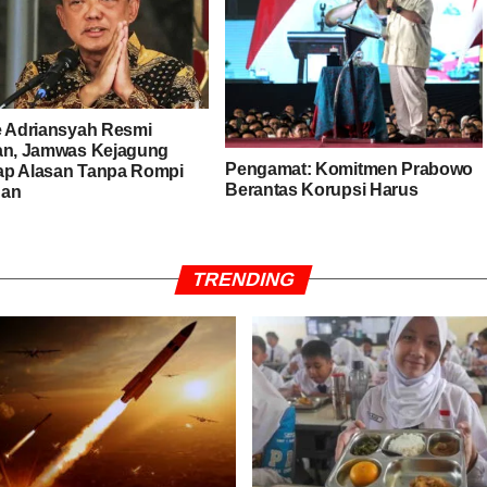
e Adriansyah Resmi
an, Jamwas Kejagung
Pengamat: Komitmen Prabowo
p Alasan Tanpa Rompi
Berantas Korupsi Harus
nan
Didukung Sinergi Penegak
Hukum
TRENDING