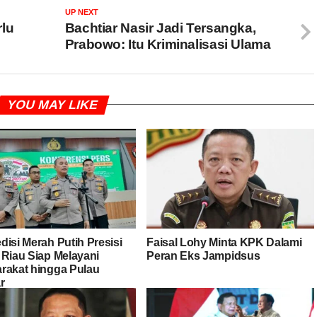
UP NEXT
rlu
Bachtiar Nasir Jadi Tersangka,
Prabowo: Itu Kriminalisasi Ulama
YOU MAY LIKE
disi Merah Putih Presisi
Faisal Lohy Minta KPK Dalami
 Riau Siap Melayani
Peran Eks Jampidsus
rakat hingga Pulau
r