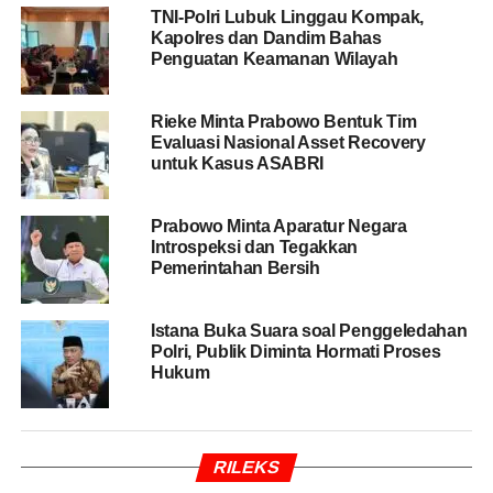
berkomitmen untuk mengoptimalkan Desk
TNI-Polri Lubuk Linggau Kompak,
Ketenagakerjaan sebagai pusat pelayanan terpadu
Kapolres dan Dandim Bahas
Penguatan Keamanan Wilayah
dalam penanganan permasalahan ketenagakerjaan yang
dialami pekerja.
Rieke Minta Prabowo Bentuk Tim
Evaluasi Nasional Asset Recovery
BACA JUGA
Kivlan Zien Dapat Bantuan Hukum
untuk Kasus ASABRI
Dari TNI Aktif
Prabowo Minta Aparatur Negara
Kehadiran
desk
tersebut, jelas Dedi, juga merupakan
Introspeksi dan Tegakkan
Pemerintahan Bersih
implementasi dari Astacita Presiden Prabowo, khususnya
dalam meningkatkan kualitas lapangan kerja dan
mendorong pertumbuhan ekonomi nasional yang inklusif.
Istana Buka Suara soal Penggeledahan
Polri, Publik Diminta Hormati Proses
“
Desk
ini menjadi wadah kolaborasi lintas sektor untuk
Hukum
menjaga stabilitas sosial, budaya, dan keamanan,
sekaligus memastikan hak-hak pekerja terlindungi secara
optimal,” ucap dia.
RILEKS