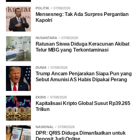
Ketenagakerjaan Polri meliputi pemutusan hubungan
POLITIK
07/08/2026
kerja, sengketa upah, pemberangusan serikat pekerja,
Mensesneg: Tak Ada Surpres Pergantian
Kapolri
persoalan terkait pesangon dan jaminan sosial, hingga
keselamatan kerja.
NUSANTARA
07/08/2026
(Yan Kusuma/goeh)
Ratusan Siswa Diduga Keracunan Akibat
Telur MBG yang Terkontaminasi
DUNIA
07/08/2026
RELATED TOPICS:
LEWAT DESK KETENAGAKERJAAN
Trump Ancam Penjarakan Siapa Pun yang
PASTIKAN PERLINDUNGAN BURUH
POLRI
Sebut Amunisi AS Habis Dipakai Perang
UP NEXT
Komisi V DPR Setuju Potongan Ojol di Bawah 10
EKBIS
07/08/2026
persen
Kapitalisasi Kripto Global Susut Rp39.265
Triliun
DON'T MISS
Hardiknas, Kehadiran Sekolah Rakyat dan
Sekolah Garuda Dinilai Penting
NASIONAL
07/08/2026
DPR: QRIS Diduga Dimanfaatkan untuk
Deposit Judi Online