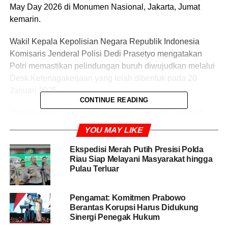
May Day 2026 di Monumen Nasional, Jakarta, Jumat
kemarin.
Wakil Kepala Kepolisian Negara Republik Indonesia
Komisaris Jenderal Polisi Dedi Prasetyo mengatakan
Polri memastikan pelindungan buruh diwujudkan melalui
Desk Ketenagakerjaan yang telah dibentuk pada 20
Januari 2025.
CONTINUE READING
“Arahan Bapak Presiden pada May Day 2026 menjadi
penegasan bahwa negara hadir untuk melindungi pekerja
YOU MAY LIKE
dan buruh. Polri melalui Desk Ketenagakerjaan
memastikan perlindungan tersebut diwujudkan melalui
Ekspedisi Merah Putih Presisi Polda
Riau Siap Melayani Masyarakat hingga
pelayanan konsultasi, pengaduan, hingga penegakan
Pulau Terluar
hukum yang profesional, transparan, dan berkeadilan,”
kata dia dalam keterangannya diterima di Jakarta, Sabtu
Pengamat: Komitmen Prabowo
(2/5/3026).
Berantas Korupsi Harus Didukung
Sinergi Penegak Hukum
Ia mengatakan menindaklanjuti arahan Presiden, Polri