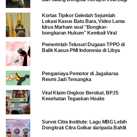
beberapa tetangganya untuk membatik, upah yang tak
seberapa ini ia gunakan untuk menghidupi keluarga
Kortas Tipikor Geledah Sejumlah
kecilnya.
Lokasi Kasus Batu Bara, Video Lama
Idrus Marham soal “Bongkar-
bongkaran Hukum” Kembali Viral
BACA JUGA
Viral! Ibu dan Bayi Dipaksa Turun dari
Pemerintah Telusuri Dugaan TPPO di
Taksi Online oleh Ojek Pangkalan
Balik Kasus PMI Indonesia di Libya
Kerja keras ibunya membuat Rocmad bertekad untuk
melakukan segala upaya guna meringankan beban
Penganiaya Pemotor di Jagakarsa
ibunya. Contohnya saja, ketika duduk di bangku SMA,
Resmi Jadi Tersangka
Rocmad bergabung dengan Paskibraka sekolahnya.
Kecintaannya terhadap Paskibraka ini membuat Rocmad
Viral Klaim Ongkos Berobat, BPJS
Kesehatan Tegaskan Hoaks
memutuskan untuk melatih Tim Paskibraka. Dari sinilah
Rochmad mendapatkan sedikit
uang
untuk memenuhi
kebutuhan pribadinya.
Survei Citra Institute: Lagu MBG Lebih
Tak hanya itu, kerasnya kehidupan yang ia lalui membuat
Dongkrak Citra Golkar daripada Bahlil
tekadnya kian bulat untuk masuk ke
IPDN
. Pasalnya, ia