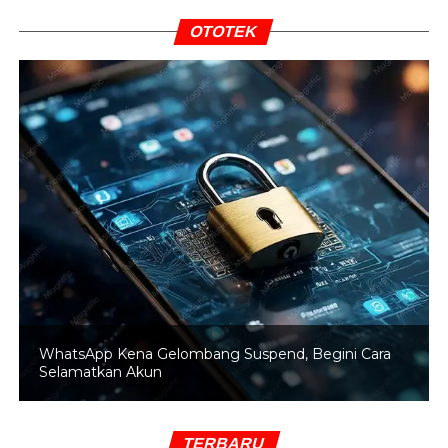
calon Aparatur Sipil Negara (ASN).
OTOTEK
RELATED TOPICS:
KEMENDAGRI
VIRAL
UP NEXT
Komunitas Peduli BPJS: Kenaikan Premi Bukan
Solusi
DON'T MISS
Indonesia Dorong AS Bantu Selesaikan Isu
Palestina
WhatsApp Kena Gelombang Suspend, Begini Cara
Selamatkan Akun
TERBARU