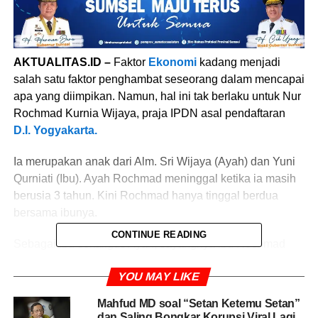
AKTUALITAS.ID –
Faktor
Ekonomi
kadang menjadi
salah satu faktor penghambat seseorang dalam mencapai
apa yang diimpikan. Namun, hal ini tak berlaku untuk Nur
Rochmad Kurnia Wijaya, praja IPDN asal pendaftaran
D.I. Yogyakarta.
Ia merupakan anak dari Alm. Sri Wijaya (Ayah) dan Yuni
Qurniati (Ibu). Ayah Rochmad meninggal ketika ia masih
berusia 3 tahun. Kini Rochmad hanya tinggal berdua
bersama ibunya.
CONTINUE READING
Sebagai Ibu sekaligus Ayah, sayangnya ibu Rochmad
harus kehilangan pekerjaannya pasca
gempa
yang
YOU MAY LIKE
menimpa Yogyakarta beberapa waktu silam, hingga ia
hidup atas belas kasihan keluarga dan tetangga terdekat.
Mahfud MD soal “Setan Ketemu Setan”
Hingga akhirnya, ibunya memutuskan bergabung dengan
dan Saling Bongkar Korupsi Viral Lagi