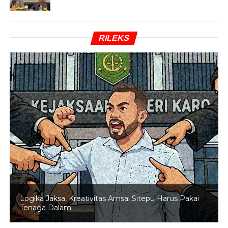
tak ingin membebani ibunya untuk membayar sekolahnya
lagi, ia berharap dapat melanjutkan sekolah ke jenjang
yang lebih tinggi tanpa harus mengeluarkan biaya atau
RILEKS
gratis.
Rochmad memantapkan hatinya untuk mendaftar ke
IPDN tanpa memberitahu ibunya, ia hanya ingin ibunya
tak merasa terbebani atas keputusannya mendaftar ke
pendidikan yang lebih tinggi. Hingga hari pengumuman
penerimaan itu tiba ia baru memberitahu ibunya.
BACA JUGA
Netizen Pada Luna Maya Cs: WWF
Pencitraan Padamkan Karhutla!
Kini, Rocmad berhasil lulus di IPDN. Keinginan untuk
Logika Jaksa, Kreativitas Amsal Sitepu Harus Pakai
meringankan beban ibundanya yang kini tinggal seorang
Tenaga Dalam
diri di Yogyakarta terpenuhi. Ia kini siap kembali ke
pangkuan ibundanya dengan rasa bangga telah menjadi