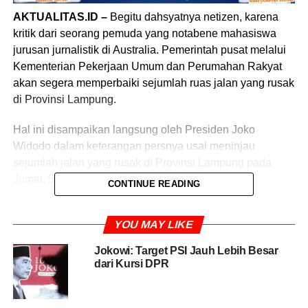
AKTUALITAS.ID –
Begitu dahsyatnya netizen, karena
kritik dari seorang pemuda yang notabene mahasiswa
jurusan jurnalistik di Australia. Pemerintah pusat melalui
Kementerian Pekerjaan Umum dan Perumahan Rakyat
akan segera memperbaiki sejumlah ruas jalan yang rusak
di Provinsi Lampung.
Hal ini disampaikan langsung oleh Presiden Joko
Widodo dalam keterangan persnya usai meninjau
sejumlah jalan yang rusak di Provinsi Lampung pada
Jumat, 5 Mei 2023.
CONTINUE READING
” Kami ingin memperbaiki jalan-jalan yang kita lihat
YOU MAY LIKE
langsung dan baru saja tadi di lokasi, baik jalan
kabupaten, jalan provinsi, jalan – jalan kota yang rusak
Jokowi: Target PSI Jauh Lebih Besar
parah,” ujar Presiden di Jalan Seputih Raman, Kabupaten
dari Kursi DPR
Lampung Tengah.
Joko Widodo menegaskan, setiap ruas jalan memiliki