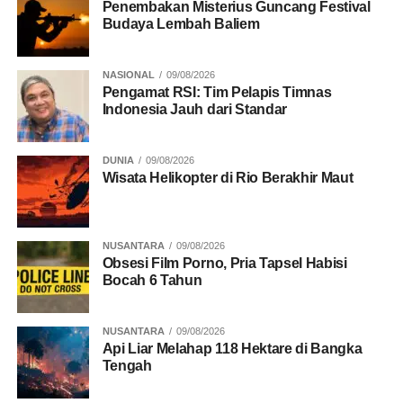
Penembakan Misterius Guncang Festival
Budaya Lembah Baliem
BACA JUGA
Fadjroel: Jokowi Ingin Berikan
Warisan Pembangunan Indonesia yang Merata
NASIONAL
09/08/2026
Pengamat RSI: Tim Pelapis Timnas
Turut mendampingi Presiden Jokowi dalam peninjauan
Indonesia Jauh dari Standar
tersebut yaitu Menteri Pekerjaan Umum dan Perumahan
Rakyat Basuki Hadimuljono, Menteri Badan Usaha Milik
DUNIA
09/08/2026
Negara Erick Thohir, Menteri Perdagangan Zulkifli Hasan,
Wisata Helikopter di Rio Berakhir Maut
dan Gubernur Lampung Arinal Djunaidi.[redaksi]
Sumber:
NUSANTARA
09/08/2026
Biro Pers, Media, dan Informasi Sekretariat Presiden
Obsesi Film Porno, Pria Tapsel Habisi
Bocah 6 Tahun
RELATED TOPICS:
INFRASTRUKTUR
JOKOWI
LAMPUNG
NUSANTARA
09/08/2026
Api Liar Melahap 118 Hektare di Bangka
Tengah
UP NEXT
Permasalahan Batubara di Jambi, Komisi VII
DPR: Kebijakan Gubernur Sudah Maksimal