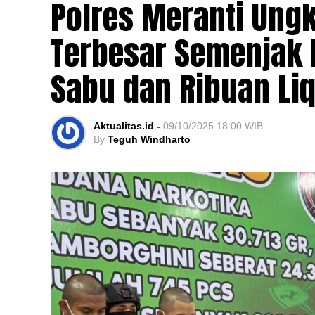
Polres Meranti Ung
Terbesar Semenjak B
Sabu dan Ribuan Li
Aktualitas.id -
09/10/2025 18:00 WIB
By
Teguh Windharto