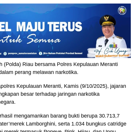
h (Polda) Riau bersama Polres Kepulauan Meranti
 dalam perang melawan narkotika.
polres Kepulauan Meranti, Kamis (9/10/2025), jajaran
gkapan besar terhadap jaringan narkotika
negara.
 berhasil mengamankan barang bukti berupa 30.713,7
ter’merek Lamborghini, serta 1.034 bungkus catridge
i merek termasuk Popeye, Pink, Hijau, dan Ungu .