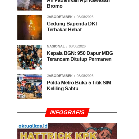
Air Padamkan Api Kawasan
Bromo
JABODETABEK
08/08/2026
Gedung Bapenda DKI
Terbakar Hebat
NASIONAL
08/08/2026
Kepala BGN: 950 Dapur MBG
Terancam Ditutup Permanen
JABODETABEK
08/08/2026
Polda Metro Buka 5 Titik SIM
Keliling Sabtu
INFOGRAFIS