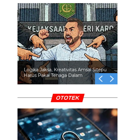
Swafoto di Lokasi Bencana: Empati
atau Pamer?
OTOTEK