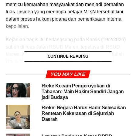
memicu kemarahan masyarakat dan menjadi perhatian
luas. Insiden yang menimpa pelajar MTsN tersebut kini
dalam proses hukum pidana dan pemeriksaan internal
kepolisian.
Kejadian tragis itu berlangsung pada Kamis (19/2/2026)
subuh di ruas Jalan RSUD Maren, tepatnya di RSUD
Maren, wilayah Desa Fiditan, Kecamatan Pulau Dullah
CONTINUE READING
Utara. Korban, Arianto Tawakal, saat itu sedang
berboncengan sepeda motor bersama kakaknya, Nasri
YOU MAY LIKE
Karim, usai menunaikan salat subuh.
Rieke Kecam Pengeroyokan di
Dalam perjalanan di jalan menurun, mereka tiba-tiba
Tabanan: Main Hakim Sendiri Jangan
dicegat oleh seorang personel Brimob berinisial Bripda
jadi Budaya
MS. Tanpa dialog panjang, pelaku diduga langsung
Rieke: Negara Harus Hadir Selesaikan
melompat dan menghantamkan helm ke arah kepala
Rentetan Kekerasan di Sejumlah
korban. Benturan keras membuat Arianto terhempas dari
Daerah
sepeda motor dan terseret beberapa meter di atas aspal.