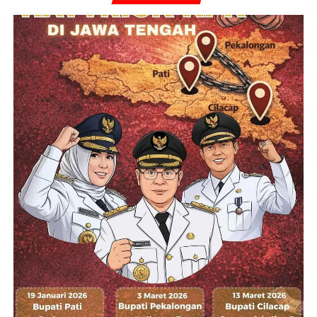
bertugas,” ujarnya.
(PURNOMO)
RELATED TOPICS:
KEKERASAN
KEKERASAN APARAT
OKNUM BRIMOB
POLISI
TEWAS
TUAL
UP NEXT
Jalur Jonggol Layak Dilalui Saat Mudik Lebaran
2026
DON'T MISS
Oknum Brimob Penganiaya Anak Hingga
Meninggal Dunia, Ditetapkan Sebagai Tersangka