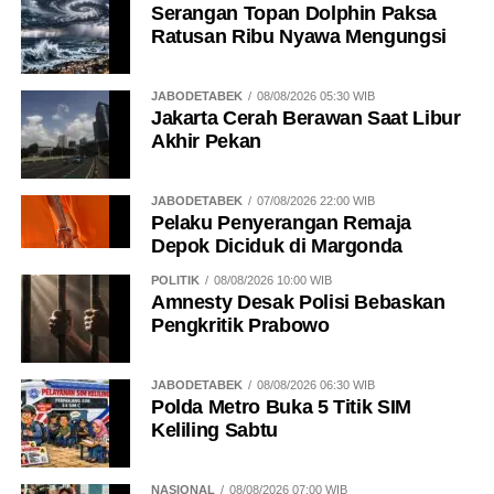
Serangan Topan Dolphin Paksa
Ratusan Ribu Nyawa Mengungsi
JABODETABEK
08/08/2026 05:30 WIB
Jakarta Cerah Berawan Saat Libur
Akhir Pekan
JABODETABEK
07/08/2026 22:00 WIB
Pelaku Penyerangan Remaja
Depok Diciduk di Margonda
POLITIK
08/08/2026 10:00 WIB
Amnesty Desak Polisi Bebaskan
Pengkritik Prabowo
JABODETABEK
08/08/2026 06:30 WIB
Polda Metro Buka 5 Titik SIM
Keliling Sabtu
NASIONAL
08/08/2026 07:00 WIB