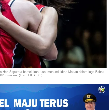
ya Heri Saputera berpelukan, usai menundukkan Makau dalam laga Babak
/2025) malam. (Foto: FIBA3X3)