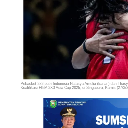
Pebasket 3x3 putri Indonesia Natasya Amelia (kanan) dan Thas
Kualifikasi FIBA 3X3 Asia Cup 2025, di Singapura, Kamis (27/3