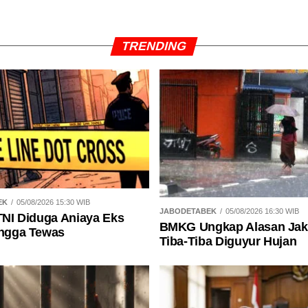
TRENDING
EK
05/08/2026 15:30 WIB
JABODETABEK
05/08/2026 16:30 WIB
 TNI Diduga Aniaya Eks
BMKG Ungkap Alasan Jak
ingga Tewas
Tiba-Tiba Diguyur Hujan