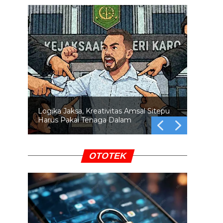
Swafoto di Lokasi Bencana: Empati
atau Pamer?
OTOTEK