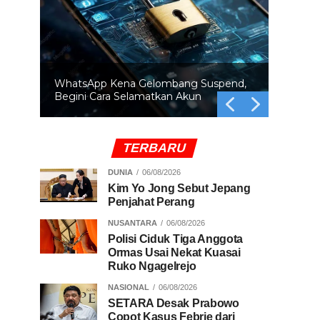
BRIN Ingatkan Orbit Bumi Makin Padat
Ancaman Tabrakan Satelit Mengintai
TERBARU
DUNIA
06/08/2026
Kim Yo Jong Sebut Jepang
Penjahat Perang
NUSANTARA
06/08/2026
Polisi Ciduk Tiga Anggota
Ormas Usai Nekat Kuasai
Ruko Ngagelrejo
NASIONAL
06/08/2026
SETARA Desak Prabowo
Copot Kasus Febrie dari