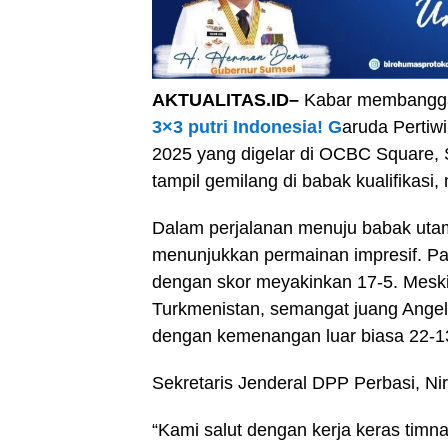
AKTUALITAS.ID–
Kabar membangga
3×3 putri Indonesia! G
aruda Pertiw
2025 yang digelar di OCBC Square, S
tampil gemilang di babak kualifikasi
Dalam perjalanan menuju babak uta
menunjukkan permainan impresif. P
dengan skor meyakinkan 17-5. Meski
Turkmenistan, semangat juang Angel
dengan kemenangan luar biasa 22-13 
Sekretaris Jenderal DPP Perbasi, Ni
“Kami salut dengan kerja keras timn