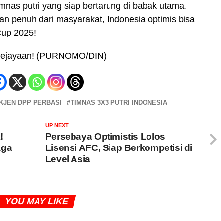
timnas putri yang siap bertarung di babak utama.
 penuh dari masyarakat, Indonesia optimis bisa
Cup 2025!
 kejayaan! (PURNOMO/DIN)
KJEN DPP PERBASI
TIMNAS 3X3 PUTRI INDONESIA
UP NEXT
!
Persebaya Optimistis Lolos
aga
Lisensi AFC, Siap Berkompetisi di
Level Asia
YOU MAY LIKE