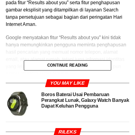
pada fitur “Results about you” serta fitur penghapusan
gambar eksplisit yang ditampilkan di layanan Search
tanpa persetujuan sebagai bagian dari peringatan Hari
Internet Aman.
Google menyatakan fitur “Results about you” kini tidak
hanya memungkinkan pengguna meminta penghapusan
hasil pencarian yang memuat nomor telepon, alamat
email, atau alamat rumah, tetapi juga informasi identitas
CONTINUE READING
yang lebih sensitif seperti nomor SIM, paspor, maupun
nomor identitas resmi lainnya.
YOU MAY LIKE
Fitur tersebut dapat diakses melalui aplikasi Google
dengan mengetuk foto akun Google, lalu memilih menu
Boros Baterai Usai Pembaruan
Perangkat Lunak, Galaxy Watch Banyak
“Results about you”, dilansir dari Tech Crunch pada Rabu
Dapat Keluhan Pengguna
(11/2/2026).
Pengguna baru perlu memilih opsi “Get started” dan
memasukkan informasi pribadi yang ingin dipantau.
RILEKS