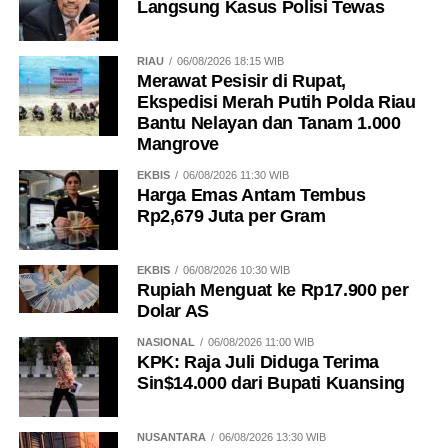
Langsung Kasus Polisi Tewas
RIAU
06/08/2026 18:15 WIB
Merawat Pesisir di Rupat,
Ekspedisi Merah Putih Polda Riau
Bantu Nelayan dan Tanam 1.000
Mangrove
EKBIS
06/08/2026 11:30 WIB
Harga Emas Antam Tembus
Rp2,679 Juta per Gram
EKBIS
06/08/2026 10:30 WIB
Rupiah Menguat ke Rp17.900 per
Dolar AS
NASIONAL
06/08/2026 11:00 WIB
KPK: Raja Juli Diduga Terima
Sin$14.000 dari Bupati Kuansing
NUSANTARA
06/08/2026 13:30 WIB