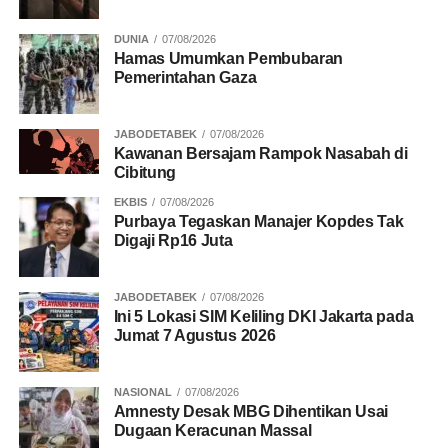
Google juga memungkinkan pengguna mengajukan
penghapusan beberapa gambar sekaligus melalui satu
DUNIA
07/08/2026
Hamas Umumkan Pembubaran
formulir, tanpa perlu melaporkan satu per satu. Status
Pemerintahan Gaza
seluruh permintaan juga dapat dipantau dalam satu
tempat melalui pusat “Results about you”.
JABODETABEK
07/08/2026
Kawanan Bersajam Rampok Nasabah di
(Purnomo/goeh)
Cibitung
EKBIS
07/08/2026
Purbaya Tegaskan Manajer Kopdes Tak
Digaji Rp16 Juta
RELATED TOPICS:
DIPERBAHARUI
FITUR PERLINDUNGAN DATA PRIBADI
PENGGUNA
SEARCH GOOGLE
JABODETABEK
07/08/2026
Ini 5 Lokasi SIM Keliling DKI Jakarta pada
UP NEXT
Jumat 7 Agustus 2026
AHM Hadirkan Warna Baru PCX160
DON'T MISS
Tak Mau Kalah, Toyota Andalkan Koleksi Mobil
NASIONAL
07/08/2026
Amnesty Desak MBG Dihentikan Usai
Hybrid
Dugaan Keracunan Massal