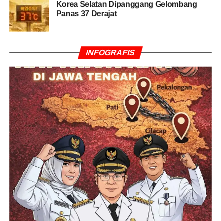
UP NEXT
Korea Selatan Dipanggang Gelombang
IHSG Dibuka Merah di 5.900
Panas 37 Derajat
DON'T MISS
Harga Minyak Dunia Naik Tipis
INFOGRAFIS