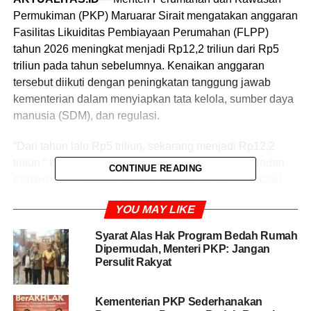
Permukiman (PKP) Maruarar Sirait mengatakan anggaran
Fasilitas Likuiditas Pembiayaan Perumahan (FLPP)
tahun 2026 meningkat menjadi Rp12,2 triliun dari Rp5
triliun pada tahun sebelumnya. Kenaikan anggaran
tersebut diikuti dengan peningkatan tanggung jawab
kementerian dalam menyiapkan tata kelola, sumber daya
manusia (SDM), dan regulasi.
“Dari tahun lalu Rp5 triliun, sekarang menjadi Rp12,2
triliun,” kata Maruarar usai berkunjung ke Kantor Badan
CONTINUE READING
Pemeriksa Keuangan (BPK), Jakarta, Senin (6/7/2026).
YOU MAY LIKE
Selain peningkatan anggaran FLPP, Maruarar
mengatakan pemerintah juga tengah membahas
Syarat Alas Hak Program Bedah Rumah
pengembangan Kredit Usaha Rakyat (KUR) sektor
Dipermudah, Menteri PKP: Jangan
perumahan bersama Kementerian Koordinator Bidang
Persulit Rakyat
Perekonomian.
Kementerian PKP Sederhanakan
Menurut dia, pembahasan tersebut dilakukan sekitar dua