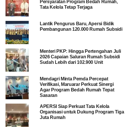
Persyaratan Program Bedah Rumah,
pekan lalu dan mencakup evaluasi KUR perumahan
Tata Kelola Tetap Terjaga
maupun skema KUR lainnya.
Lantik Pengurus Baru, Apersi Bidik
Pembangunan 120.000 Rumah Subsidi
BACA JUGA
Erick Thohir Usulkan Anggaran
Rp604 Miliar untuk Kementerian BUMN 2026
Menteri PKP: Hingga Pertengahan Juli
Maruarar menyebut KUR perumahan merupakan program
2026 Capaian Saluran Rumah Subsidi
yang pertama kali dihadirkan pada masa pemerintahan
Sudah Lebih dari 102.900 Unit
Presiden Prabowo Subianto. Program itu ditujukan untuk
mendukung sektor perumahan, baik dari sisi permintaan
Mendagri Minta Pemda Percepat
maupun pasokan.
Verifikasi, Maruarar Perkuat Sinergi
Agar Program Bedah Rumah Tepat
Ia menjelaskan, dari sisi permintaan, masyarakat dengan
Sasaran
kebutuhan pembiayaan di bawah Rp100 juta dapat
APERSI Siap Perkuat Tata Kelola
memperoleh KUR tanpa agunan dengan bunga sebesar
Organisasi untuk Dukung Program Tiga
0,5 persen per bulan.
Juta Rumah
Sementara dari sisi pasokan, pemerintah memberikan