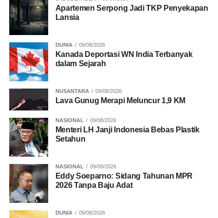
aspek pemberdayaan UMKM dalam penyusunan skema
Apartemen Serpong Jadi TKP Penyekapan
tersebut, termasuk melalui program “gentengisasi” yang
Lansia
telah mulai dijalankan di sejumlah daerah, seperti Pulau
Morotai dan Majalengka.
DUNIA
09/08/2026
Kanada Deportasi WN India Terbanyak
dalam Sejarah
BACA JUGA
Serapan Anggaran Kementerian PKP
Capai 25,27 Persen, Pagu Naik Jadi Rp12,52
Triliun
NUSANTARA
09/08/2026
Lava Gunug Merapi Meluncur 1,9 KM
Maruarar juga menyampaikan perkembangan penyaluran
NASIONAL
09/08/2026
program akan diumumkan secara berkala kepada publik
Menteri LH Janji Indonesia Bebas Plastik
Setahun
setiap tanggal 1 setiap bulan.
NASIONAL
09/08/2026
Eddy Soeparno: Sidang Tahunan MPR
2026 Tanpa Baju Adat
RELATED TOPICS:
ANGGARAN
KEMENTERIAN PERUMAHAN DAN KAWASAN PEMUKIMAN
KUR
MARUARAR SIRAIT
MENTERI PKP
DUNIA
09/08/2026