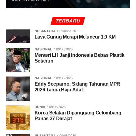
UP NEXT
Mulai Rapuh, Anyaman Bambu Senilai 550 Juta di
HI Dibongkar
TERBARU
DON'T MISS
Eks Dirut Garuda Indonesia Digarap KPK
NUSANTARA
09/08/2026
Lava Gunug Merapi Meluncur 1,9 KM
NASIONAL
09/08/2026
Menteri LH Janji Indonesia Bebas Plastik
Setahun
NASIONAL
09/08/2026
Eddy Soeparno: Sidang Tahunan MPR
2026 Tanpa Baju Adat
DUNIA
09/08/2026
Korea Selatan Dipanggang Gelombang
Panas 37 Derajat
NUSANTARA
09/08/2026