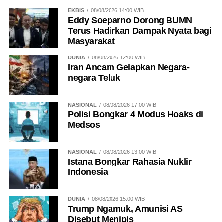
EKBIS
08/08/2026 14:00 WIB
Eddy Soeparno Dorong BUMN
Terus Hadirkan Dampak Nyata bagi
Masyarakat
DUNIA
08/08/2026 12:00 WIB
Iran Ancam Gelapkan Negara-
negara Teluk
NASIONAL
08/08/2026 17:00 WIB
Polisi Bongkar 4 Modus Hoaks di
Medsos
NASIONAL
08/08/2026 13:00 WIB
Istana Bongkar Rahasia Nuklir
Indonesia
DUNIA
08/08/2026 15:00 WIB
Trump Ngamuk, Amunisi AS
Disebut Menipis