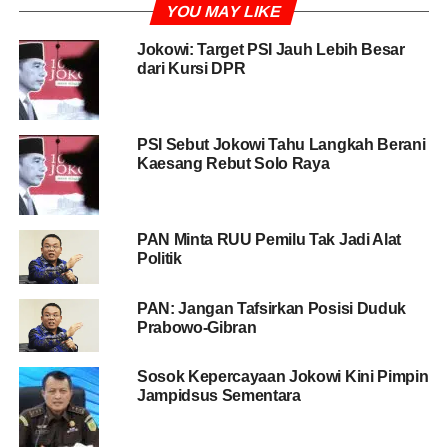
YOU MAY LIKE
ujar Viva Yoga kepada wartawan, Rabu (17/7/2019).
Jokowi: Target PSI Jauh Lebih Besar
Lebih lanjut Viva menjelaskan, di Indonesia semua partai
dari Kursi DPR
bisa mengawasi jalannya pemerintahan. Baik itu yang
berada di koalisi pemerintah maupun oposisi. Sehingga
dia menyebut konsep oposisi di Indonesia berbeda
PSI Sebut Jokowi Tahu Langkah Berani
dengan di pemerintahan parlementer.
Kaesang Rebut Solo Raya
BACA JUGA
Cegah Virus Corona, Jokowi Minta
Warga Tak Pakai Masker Medis
PAN Minta RUU Pemilu Tak Jadi Alat
Politik
“Karena seluruh parpol menjalankan fungsi pengawasan,
PAN: Jangan Tafsirkan Posisi Duduk
artinya proses peran fungsi oposisi itu ada di dalam
Prabowo-Gibran
parlemen apapun parpolnya,” katanya.
Sosok Kepercayaan Jokowi Kini Pimpin
Selain itu, menurut Viva PAN tidak masalah menjadi
Jampidsus Sementara
oposisi ataupun bergabung dengan pemerintahan Joko
Widodo (Jokowi) dan Ma’ruf Amin. Sebab berada di