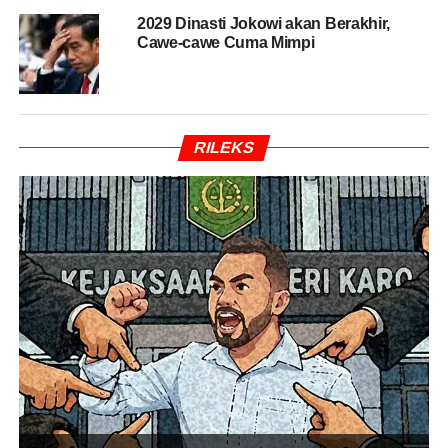
dalam dan di luar kabinet sama-sama bisa mengawasi.
2029 Dinasti Jokowi akan Berakhir,
Cawe-cawe Cuma Mimpi
“Karena menurut platform PAN mau di dalam kekuasaan
atau di luar kekuasaan sama-sama mulianya selama
untuk bangsa dan negara,” ungkapnya.
Sekadar informasi PAN belum menentukan sikap
RILEKS
politiknya usai Pilpres 2019. Apakah bergabung dengan
koalisi Jokowi-Ma’ruf atau menjadi oposisi.
Sementara itu Sekretaris Jenderal PAN Eddy Soeparno
mengatakan, partainya belum menentukan sikap politik
pasca-pembubaran koalisi parpol pendukung pasangan
Prabowo Subianto-Sandiaga Uno pada Pilpres 2019.
BACA JUGA
TKN: Jokowi akan Tetap Fokus untuk
Turunkan Gizi Buruk di Indonesia