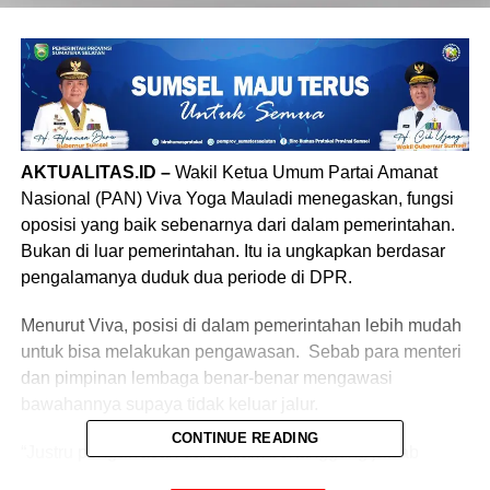
AKTUALITAS.ID –
Wakil Ketua Umum Partai Amanat
Nasional (PAN) Viva Yoga Mauladi menegaskan, fungsi
oposisi yang baik sebenarnya dari dalam pemerintahan.
Bukan di luar pemerintahan. Itu ia ungkapkan berdasar
pengalamanya duduk dua periode di DPR.
Menurut Viva, posisi di dalam pemerintahan lebih mudah
untuk bisa melakukan pengawasan. Sebab para menteri
dan pimpinan lembaga benar-benar mengawasi
bawahannya supaya tidak keluar jalur.
CONTINUE READING
“Justru pengawasan dari dalam bertanggung jawab
supaya pemerintahan ini berjalan sehat, kuat dan bersih,”