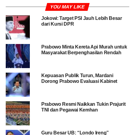
kemungkinan, arah pembicaraan di saat pertemuan
YOU MAY LIKE
lanjutan, berkaitan dengan kemungkinan Gerindra masuk
partai koalisi pemerintah.
Jokowi: Target PSI Jauh Lebih Besar
dari Kursi DPR
“Salah satu agendanya itu. Persoalan lainnya nanti akan
dibahas antara Prabowo dengan Jokowi dan Ibu
Megawati rencananya,” ungkap dia.
Prabowo Minta Kereta Api Murah untuk
Masyarakat Berpenghasilan Rendah
BACA JUGA
Pelajar Palestina akan Dapat
Beasiswa dan Akomodasi untuk Belajar di Unhan
Kepuasan Publik Turun, Mardani
Dorong Prabowo Evaluasi Kabinet
Sebelumnya Prabowo dengan Jokowi bertemu di Stasiun
MRT Lebak Bulus, Sabtu (13/7) kemarin. Pertemuan
tersebut ialah perdana bagi keduanya setelah kontestasi
Prabowo Resmi Naikkan Tukin Prajurit
Pilpres 2019 berakhir.
TNI dan Pegawai Kemhan
Ketika pertemuan di Stasiun MRT Lebak Bulus, Prabowo
dengan Jokowi mengaku banyak membicarakan masalah
Guru Besar UB: “Londo Ireng”
bangsa. Terutama membahas tentang pembelahan yang