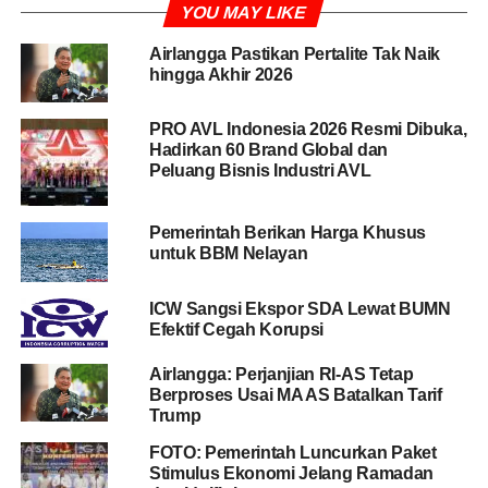
YOU MAY LIKE
Closed
Loop
Agribisnis Hortikultura, secara virtual Selasa
(22/2/2022).
Airlangga Pastikan Pertalite Tak Naik
hingga Akhir 2026
Menurutnya, melalui program
closed loop
yang
merupakan sistem agribisnis pertanian yang
PRO AVL Indonesia 2026 Resmi Dibuka,
diintegrasikan dari level hulu hingga hilir dan seluruhnya
Hadirkan 60 Brand Global dan
Peluang Bisnis Industri AVL
dikelola melalui sistem digital, Airlangga berharap petani
semakin semangat dan produktif. Kemudian pelaku
usaha dari hulu hingga hilir dapat berkembang dan
Pemerintah Berikan Harga Khusus
ekosistem terus bergerak maju sehingga pertanian dapat
untuk BBM Nelayan
semakin berkontribusi dalam percepatan pemulihan
ekonomi nasional.
ICW Sangsi Ekspor SDA Lewat BUMN
Efektif Cegah Korupsi
BACA JUGA
Airlangga Tegaskan Tahun 2024
Airlangga: Perjanjian RI-AS Tetap
Saatnya Golkar Merebut Kembali Kemenangan
Berproses Usai MA AS Batalkan Tarif
Trump
FOTO: Pemerintah Luncurkan Paket
Menurutnya, pemerintah terus berupaya untuk mendorong
Stimulus Ekonomi Jelang Ramadan
inisiatif kolaborasi
multistakeholders
melalui