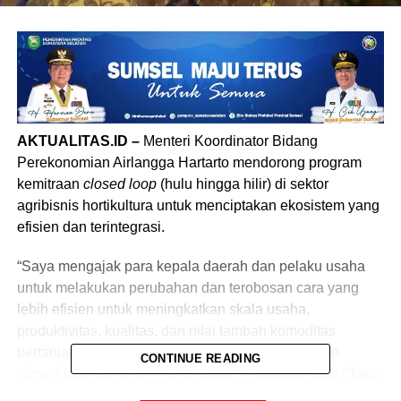
AKTUALITAS.ID –
Menteri Koordinator Bidang
Perekonomian Airlangga Hartarto mendorong program
kemitraan
closed loop
(hulu hingga hilir) di sektor
agribisnis hortikultura untuk menciptakan ekosistem yang
efisien dan terintegrasi.
“Saya mengajak para kepala daerah dan pelaku usaha
untuk melakukan perubahan dan terobosan cara yang
lebih efisien untuk meningkatkan skala usaha,
produktivitas, kualitas, dan nilai tambah komoditas
pertanian melalui inisiatif kolaborasi dan kemitraan
CONTINUE READING
closed
loop
agribisnis yang saling menguntungkan,” kata
Menko Airlangga saat
launching
Buku Pintar Kemitraan