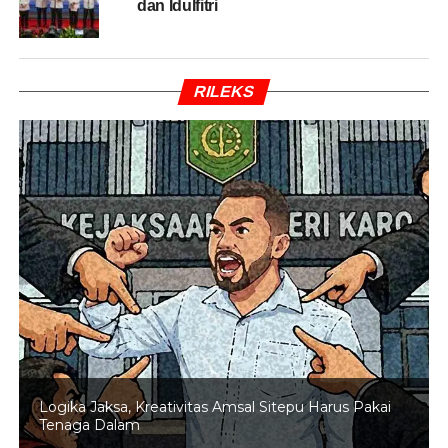
dan Idulfitri
pengembangan ekosistem agribisnis yang efisien dan
terintegrasi hulu-hilir berbasis teknologi, agar daya saing
komoditas pertanian dapat ditingkatkan dan mampu
memenuhi kebutuhan dalam negeri dengan harga yang
RILEKS
terjangkau.
Menko Airlangga mengatakan kemitraan
closed
loop
agribisnis hortikultura yang melibatkan petani, koperasi,
perbankan,
off
taker
dan pelaku usaha dari hulu hingga
hilir dilakukan dengan pendampingan untuk mewujudkan
kemandirian dan kesejahteraan petani.
Gambaran model kolaborasi
multistakeholders
yang
terlibat dalam kemitraan dan proses bisnis dalam
membangun ekosistem agribisnis yang terintegrasi hulu
hilir dimuat dalam Buku Pintar
Closed
Loop
Agribsinis
Hortikultura.
Logika Jaksa, Kreativitas Amsal Sitepu Harus Pakai
Tenaga Dalam
‘Kami berharap buku ini dapat digunakan sebagai rujukan