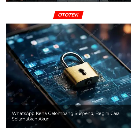
dan pedoman bagi berbagai pihak terkait dalam rangka
implementasi dan percepatan replikasi kemitraan
closed
OTOTEK
loop
hortikultura di seluruh Indonesia,” ujarnya.
BACA JUGA
Menko Perekonomian Pastikan
Program Kartu Prakerja Berlanjut di Tahun 2024
Memasuki awal tahun 2022, pemerintah meyakini bahwa
koordinasi dan sinergi antara seluruh
stakeholders
dalam
menerapkan strategi pemulihan ekonomi akan membuat
ekonomi tumbuh di kisaran 4-5 persen (yoy) pada triwulan
I-2022. Hal itu akan mendukung pencapaian target
pertumbuhan ekonomi sebesar 5,2 persen (yoy) di akhir
2022 mendatang.
WhatsApp Kena Gelombang Suspend, Begini Cara
Selamatkan Akun
Ekonomi Indonesia tumbuh sebesar 3,69 persen pada
tahun 2021, pertumbuhan ekonomi yang positif di tahun
2021 tersebut didukung oleh pertumbuhan di beberapa