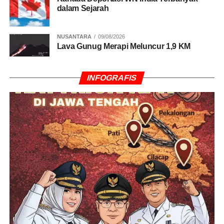
dalam Sejarah
DON'T MISS
Polda Sumut Limpahkan Berkas Kasus Suntik
Vaksin Kosong ke Kejati
NUSANTARA
09/08/2026
Lava Gunug Merapi Meluncur 1,9 KM
INFOGRAFIS