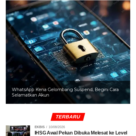
PPh 22 ini akan langsung dipotong dari total nilai
transaksi buyback yang dilakukan.
(Yoke
Firmansyah/Mun)
RELATED TOPICS:
ANEKA TAMBANG
HARGA EMAS
LOGAM MULIA
UP NEXT
Peringati Hari Koperasi 78 Pelaku Usaha Ikuti
Ekspo UMKM
WhatsApp Kena Gelombang Suspend, Begini Cara
DON'T MISS
Selamatkan Akun
Jangan Kaget di SPBU! Cek Dulu Daftar Harga
BBM yang Resmi Naik Hari Ini
TERBARU
EKBIS
10/08/2026
IHSG Awal Pekan Dibuka Melesat ke Level