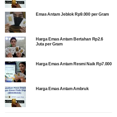
Harga Turun Jadi Rp 1.684.000 per Gram
Emas Antam Jeblok Rp9.000 per Gram
Harga Emas Antam Hari Ini (5 Juli
2025):
Harga Emas Antam Bertahan Rp2.6
0,5 gram: Rp 1.004.000
Juta per Gram
1 gram: Rp 1.908.000
2 gram: Rp 3.760.000
Harga Emas Antam Resmi Naik Rp7.000
3 gram: Rp 5.620.000
5 gram: Rp 9.344.000
10 gram: Rp 18.610.000
Harga Emas Antam Ambruk
25 gram: Rp 46.362.500
50 gram: Rp 92.605.000
100 gram: Rp 185.090.000