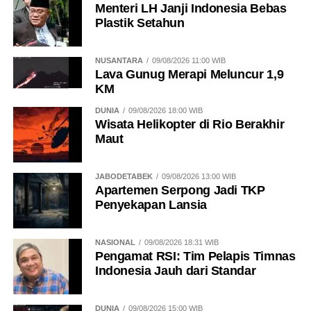
Menteri LH Janji Indonesia Bebas
Plastik Setahun
NUSANTARA
09/08/2026 11:00 WIB
Lava Gunug Merapi Meluncur 1,9
KM
DUNIA
09/08/2026 18:00 WIB
Wisata Helikopter di Rio Berakhir
Maut
JABODETABEK
09/08/2026 13:00 WIB
Apartemen Serpong Jadi TKP
Penyekapan Lansia
NASIONAL
09/08/2026 18:31 WIB
Pengamat RSI: Tim Pelapis Timnas
Indonesia Jauh dari Standar
DUNIA
09/08/2026 15:00 WIB