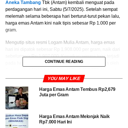
Aneka Tambang
Tbk (Antam) kembali menguat pada
perdagangan hari ini, Sabtu (5/7/2025). Setelah sempat
melemah selama beberapa hari berturut-turut pekan lalu,
harga emas Antam kini naik tipis sebesar Rp 1.000 per
gram.
Mengutip situs resmi Logam Mulia Antam, harga emas
hari ini dipatok sebesar Rp 1.908.000 per gram, naik dari
sebelumnya Rp 1.907.000. Kenaikan serupa juga terjadi
CONTINUE READING
pada harga buyback atau pembelian kembali emas oleh
Antam, yang kini berada di level Rp 1.752.000 per gram,
naik Rp 1.000 dari hari sebelumnya.
YOU MAY LIKE
Pekan lalu, harga emas Antam mengalami tekanan cukup
Harga Emas Antam Tembus Rp2,679
Juta per Gram
signifikan. Dalam tiga hari terakhir, harga logam mulia ini
turun masing-masing sebesar Rp 23.000 (Sabtu), Rp
17.000 (Jumat), dan Rp 8.000 (Kamis).
Harga Emas Antam Melonjak Naik
Rp7.000 Hari Ini
BACA JUGA
Emas Antam Tak Lagi Cetak Rekor,