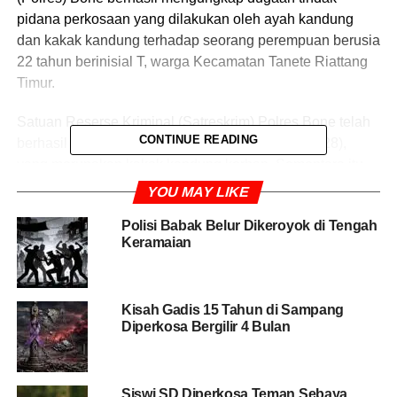
pidana perkosaan yang dilakukan oleh ayah kandung
dan kakak kandung terhadap seorang perempuan berusia
22 tahun berinisial T, warga Kecamatan Tanete Riattang
Timur.
Satuan Reserse Kriminal (Satreskrim) Polres Bone telah
CONTINUE READING
berhasil menangkap salah satu pelaku, yakni H (28),
yang merupakan kakak kandung korban. Sementara itu,
pelaku utama lainnya, J (50), yang tak lain adalah ayah
YOU MAY LIKE
kandung korban, saat ini masih dalam pengejaran pihak
Polisi Babak Belur Dikeroyok di Tengah
kepolisian.
Keramaian
“Pelaku merupakan kakak dan ayah kandung korban.
Dari dua pelaku, baru satu yang kami amankan, yaitu
Kisah Gadis 15 Tahun di Sampang
kakaknya. Ayah kandungnya masih dalam pencarian,”
Diperkosa Bergilir 4 Bulan
tegas Kepala Satreskrim Polres Bone, Inspektur Satu
Alvin Aji Kurniawan, melalui keterangan tertulis pada
Minggu (27/4/2025).
Siswi SD Diperkosa Teman Sebaya