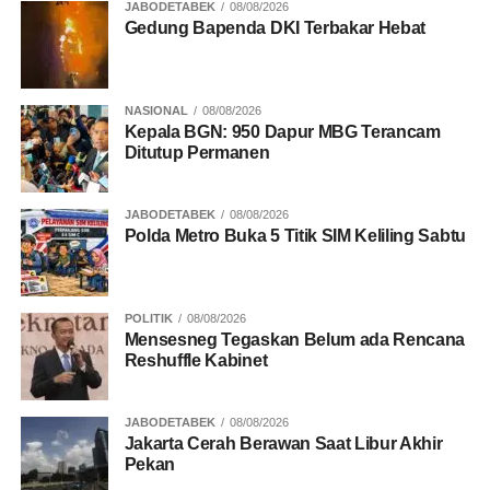
JABODETABEK
08/08/2026
UP NEXT
Gedung Bapenda DKI Terbakar Hebat
Indonesia Resmi Masuk Musim Kemarau! BMKG
Ingatkan Potensi ‘Horor’ Cuaca Dadakan
DON'T MISS
Seorang Ayah di Aceh Utara Tega Perkosa Anak
NASIONAL
08/08/2026
Tiri Berkali-kali di Kebun
Kepala BGN: 950 Dapur MBG Terancam
Ditutup Permanen
JABODETABEK
08/08/2026
Polda Metro Buka 5 Titik SIM Keliling Sabtu
POLITIK
08/08/2026
Mensesneg Tegaskan Belum ada Rencana
Reshuffle Kabinet
JABODETABEK
08/08/2026
Jakarta Cerah Berawan Saat Libur Akhir
Pekan