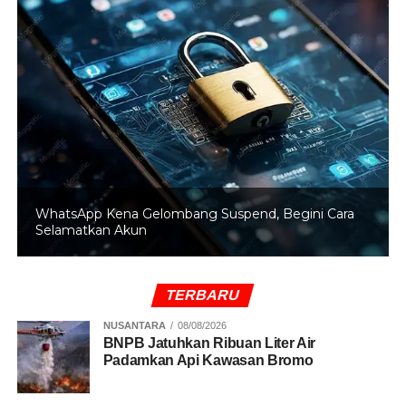
Atas perbuatan keji mereka, kedua pelaku akan dijerat
dengan pasal berlapis, yakni Pasal 6 huruf c Undang-
Undang Nomor 12 Tahun 2022 tentang Tindak Pidana
Kekerasan Seksual, subsider Pasal 285 Kitab Undang-
Undang Hukum Pidana (KUHP) tentang perkosaan. Jika
terbukti bersalah, keduanya terancam hukuman maksimal
12 tahun penjara. Pihak kepolisian saat ini terus
melakukan pengejaran intensif terhadap pelaku ayah
kandung yang masih buron untuk segera
mempertanggungjawabkan perbuatannya. Kasus ini
BRIN Ingatkan Orbit Bumi Makin Padat Ancaman
menjadi pengingat akan pentingnya perlindungan anak
Tabrakan Satelit Mengintai
dan penanganan tuntas terhadap kasus kekerasan
seksual, terutama yang terjadi di lingkungan keluarga.
(Yan Kusuma/Mun)
TERBARU
NUSANTARA
08/08/2026
BNPB Jatuhkan Ribuan Liter Air
Padamkan Api Kawasan Bromo
RELATED TOPICS:
BONE
RUDAPAKSA