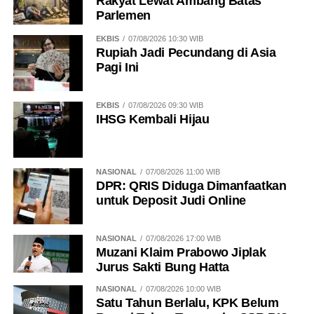
Rakyat Lewat Ambang Batas
Parlemen
EKBIS
07/08/2026 10:30 WIB
Rupiah Jadi Pecundang di Asia
Pagi Ini
EKBIS
07/08/2026 09:30 WIB
IHSG Kembali Hijau
NASIONAL
07/08/2026 11:00 WIB
DPR: QRIS Diduga Dimanfaatkan
untuk Deposit Judi Online
NASIONAL
07/08/2026 17:00 WIB
Muzani Klaim Prabowo Jiplak
Jurus Sakti Bung Hatta
NASIONAL
07/08/2026 10:00 WIB
Satu Tahun Berlalu, KPK Belum