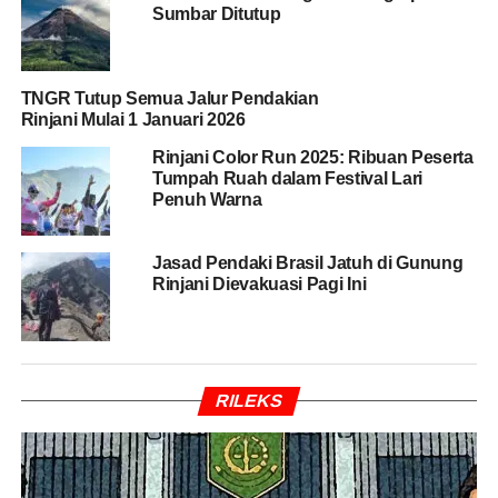
Sumbar Ditutup
BACA JUGA
Jalur Pendakian Tiga Gunung Api di
Sumbar Ditutup
TNGR Tutup Semua Jalur Pendakian
Rinjani Mulai 1 Januari 2026
Menurut keterangan petugas, korban mendaki bersama
Rinjani Color Run 2025: Ribuan Peserta
rombongan yang didampingi porter, guide, dan tour
Tumpah Ruah dalam Festival Lari
organizer. Saat perjalanan menuju Pos 4, rombongan
Penuh Warna
sempat diguyur hujan dan beristirahat sebelum
melanjutkan pendakian menuju Pelawangan Sembalun.
Jasad Pendaki Brasil Jatuh di Gunung
Rinjani Dievakuasi Pagi Ini
Namun situasi berubah dramatis sekitar 15 menit setelah
perjalanan kembali dilanjutkan.
“Korban membuka jas hujannya dan melanjutkan jalan
kaki beberapa langkah, lalu menunduk dan terjatuh
RILEKS
pingsan di jalur pendakian,” ujar Budy.
Guide yang mendampingi langsung melakukan