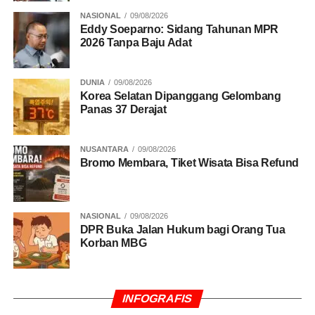
UP NEXT
NASIONAL
09/08/2026
Lima Kecamatan di Lebak Porak-Poranda
Eddy Soeparno: Sidang Tahunan MPR
2026 Tanpa Baju Adat
Diterjang Banjir
DON'T MISS
Smansa Mimika Cukur SMAN 4 Tanpa Ampun di
DUNIA
09/08/2026
Goldstone
Korea Selatan Dipanggang Gelombang
Panas 37 Derajat
NUSANTARA
09/08/2026
Bromo Membara, Tiket Wisata Bisa Refund
NASIONAL
09/08/2026
DPR Buka Jalan Hukum bagi Orang Tua
Korban MBG
INFOGRAFIS