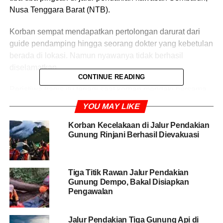
Nusa Tenggara Barat (NTB).
Korban sempat mendapatkan pertolongan darurat dari
guide pendamping hingga seorang dokter yang kebetulan
berada di lokasi. Namun nyawanya tidak berhasil
diselamatkan.
CONTINUE READING
Peristiwa tragis itu terjadi saat korban mendaki bersama
rombongan melalui jalur Sembalun pada Kamis
YOU MAY LIKE
(14/5/2026).
Korban Kecelakaan di Jalur Pendakian
Gunung Rinjani Berhasil Dievakuasi
Kepala Balai Taman Nasional Gunung Rinjani (TNGR)
NTB Budy Kurniawan mengatakan petugas gabungan
langsung bergerak melakukan evakuasi begitu menerima
laporan kejadian.
Tiga Titik Rawan Jalur Pendakian
Gunung Dempo, Bakal Disiapkan
Pengawalan
“Setelah ada informasi, petugas langsung menuju lokasi
kejadian untuk memberikan pertolongan dan evakuasi
terhadap korban,” kata Budy, Jumat (15/5/2026).
Jalur Pendakian Tiga Gunung Api di