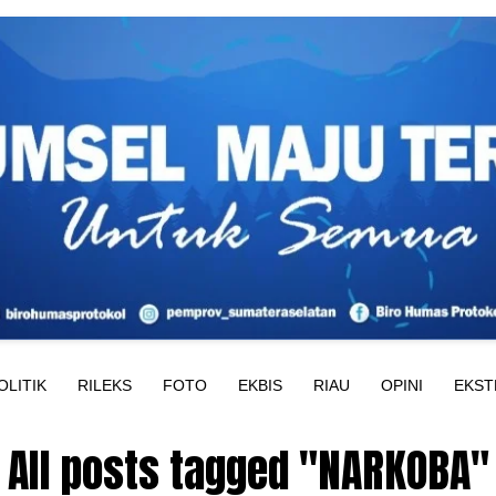
OLITIK
RILEKS
FOTO
EKBIS
RIAU
OPINI
EKST
All posts tagged "NARKOBA"