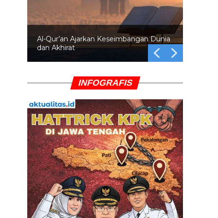
Al-Qur’an Ajarkan Keseimbangan Dunia
dan Akhirat
INFOGRAFIS