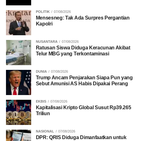
resmi perusahaan dan official store di berbagai
marketplace. Produk tersebut juga telah mengantongi
POLITIK
07/08/2026
sertifikasi BPOM dan halal. Harga yang ditawarkan
Mensesneg: Tak Ada Surpres Pergantian
berkisar antara Rp229.000 hingga Rp419.000. Dalam
Kapolri
masa peluncuran, perusahaan turut memberikan
sejumlah promo khusus bagi konsumen yang melakukan
NUSANTARA
07/08/2026
pembelian pertama.
Ratusan Siswa Diduga Keracunan Akibat
Telur MBG yang Terkontaminasi
DUNIA
07/08/2026
RELATED TOPICS:
ELARA SKIN INDONESIA
Trump Ancam Penjarakan Siapa Pun yang
EXO3 TECHNOLOGY
KECANTIKAN
KESEHATAN
Sebut Amunisi AS Habis Dipakai Perang
KESEHATAN KULIT
PLANT EXOSOME
SKINCARE
UP NEXT
EKBIS
07/08/2026
7 Manfaat Biji Kelor yang Jarang Diketahui
Kapitalisasi Kripto Global Susut Rp39.265
Triliun
DON'T MISS
7 Jurus Ampuh Usir Semut dari Tanaman Cabai
NASIONAL
07/08/2026
DPR: QRIS Diduga Dimanfaatkan untuk