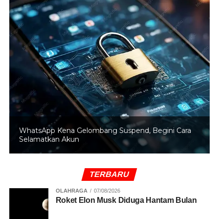
Rebecca menjelaskan tren perawatan kulit saat ini juga
mengalami perubahan, termasuk dalam kebutuhan anti
aging yang mulai menjadi perhatian sejak usia lebih dini.
“Perawatan anti aging saat ini tidak lagi diposisikan
sebagai kebutuhan di usia tertentu, melainkan menjadi
bagian dari upaya menjaga kualitas kulit sejak lebih dini.
Karena itu, kami menghadirkan formulasi anti aging yang
tetap ringan dan lembut di kulit sehingga nyaman
digunakan dalam rutinitas harian,” katanya.
WhatsApp Kena Gelombang Suspend, Begini Cara
Selamatkan Akun
Sebagai bagian dari strategi peluncuran, Elara
menggandeng Angie Marcheria dan Jennifer Bachdim
sebagai muse. Keduanya dipilih untuk
TERBARU
merepresentasikan karakter perempuan modern yang
percaya diri dan nyaman dengan dirinya sendiri.
OLAHRAGA
07/08/2026
Roket Elon Musk Diduga Hantam Bulan
Saat ini seluruh produk Elara telah tersedia melalui situs