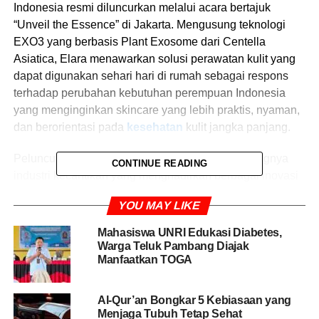
Indonesia resmi diluncurkan melalui acara bertajuk
“Unveil the Essence” di Jakarta. Mengusung teknologi
EXO3 yang berbasis Plant Exosome dari Centella
Asiatica, Elara menawarkan solusi perawatan kulit yang
dapat digunakan sehari hari di rumah sebagai respons
terhadap perubahan kebutuhan perempuan Indonesia
yang menginginkan skincare yang lebih praktis, nyaman,
dan berorientasi pada
kesehatan
kulit jangka panjang.
Peluncuran Elara dilakukan di tengah berkembangnya
CONTINUE READING
industri kecantikan yang menghadirkan berbagai inovasi
formulasi dan rutinitas perawatan kulit yang semakin
YOU MAY LIKE
kompleks. Elara memilih menghadirkan pendekatan yang
lebih sederhana dengan memanfaatkan teknologi
Mahasiswa UNRI Edukasi Diabetes,
exosome yang selama ini lebih dikenal dalam perawatan
Warga Teluk Pambang Diajak
Manfaatkan TOGA
di klinik kecantikan.
Chief of Sales & Marketing Officer Elara Skin Indonesia,
Al-Qur’an Bongkar 5 Kebiasaan yang
Rebecca Kezia, mengatakan Elara hadir dengan filosofi
Menjaga Tubuh Tetap Sehat