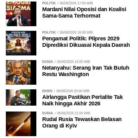
POLITIK
06/08/2026 17:00 WIB
Mardani Nilai Oposisi dan Koalisi
Sama-Sama Terhormat
POLITIK
06/08/2026 16:00 WIB
Pengamat Politik: Pilpres 2029
Diprediksi Dikuasai Kepala Daerah
DUNIA
06/08/2026 18:00 WIB
Netanyahu: Serang Iran Tak Butuh
Restu Washington
EKBIS
06/08/2026 20:00 WIB
Airlangga Pastikan Pertalite Tak
Naik hingga Akhir 2026
DUNIA
06/08/2026 21:00 WIB
Rudal Rusia Tewaskan Belasan
Orang di Kyiv