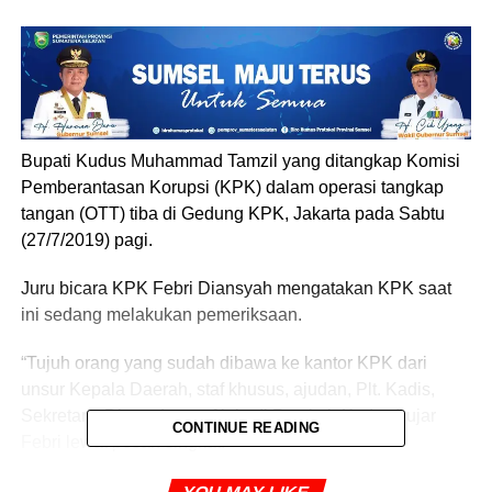
Bupati Kudus Muhammad Tamzil yang ditangkap Komisi
Pemberantasan Korupsi (KPK) dalam operasi tangkap
tangan (OTT) tiba di Gedung KPK, Jakarta pada Sabtu
(27/7/2019) pagi.
Juru bicara KPK Febri Diansyah mengatakan KPK saat
ini sedang melakukan pemeriksaan.
“Tujuh orang yang sudah dibawa ke kantor KPK dari
unsur Kepala Daerah, staf khusus, ajudan, Plt. Kadis,
Sekretaris Dinas dan staf lain di Pemkab Kudus,” ujar
CONTINUE READING
Febri lewat pesan singkat.
Tamzil ditangkap di Kudus dalam OTT pada Jumat