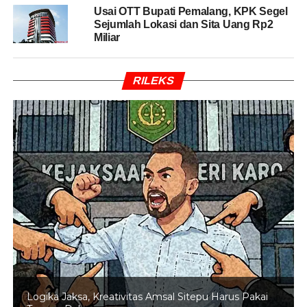
“Tapi sebelumnya juga sudah ada beberapa pemberian
Usai OTT Bupati Pemalang, KPK Segel
Sejumlah Lokasi dan Sita Uang Rp2
karena ada beberapa jabatan-jabatan kosong juga dan
Miliar
informasi-informasi untuk pengisian jabatan ini tentu perlu
kami dalami lebih lanjut,” kata Febri.
RILEKS
RELATED TOPICS:
KORUPSI
KPK
OTT
PEMPROV
UP NEXT
Ketua DPP PKB: Gerindra Cs Punya Peluang
Bergabung
DON'T MISS
INFOGRAFIS: Sederet Calon Fitur WhatsApp
Logika Jaksa, Kreativitas Amsal Sitepu Harus Pakai