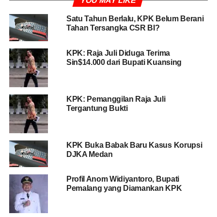
YOU MAY LIKE
(26/7/2019). Ia diringkus bersama delapan orang lain,
Satu Tahun Berlalu, KPK Belum Berani
setelah KPK menerima informasi dari masyarakat.
Tahan Tersangka CSR BI?
Wakil Ketua KPK Basaria Panjaitan pada Jumat
KPK: Raja Juli Diduga Terima
mengatakan bahwa penangkapan itu dilakukan terkait
Sin$14.000 dari Bupati Kuansing
pengsian jabatan di Kabupaten Kudus.
BACA JUGA
KPK Dalami Pengaturan Proyek
KPK: Pemanggilan Raja Juli
Bupati Langkat
Tergantung Bukti
Dalam OTT, KPK juga mengamankan alat bukti berupa
KPK Buka Babak Baru Kasus Korupsi
sejumlah uang sebanyak Rp200 juta dalam pecahan
DJKA Medan
Rp100 ribu dan Rp50ribu.
Profil Anom Widiyantoro, Bupati
Febri sebelumnya juga mengatakan bahwa KPK
Pemalang yang Diamankan KPK
menduga praktik transaksi suap terkait pengisian jabatan
di Kudus ini bukan pertama kali terjadi.