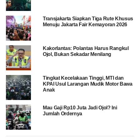
Akuarium, PDIP Sebut Anies Langgar Perda RDTR
Transjakarta Siapkan Tiga Rute Khusus
Tak sampai di situ, perjalanan Risma sempat terhenti di
Menuju Jakarta Fair Kemayoran 2026
pintu masuk hotel karena banyaknya simpatisan PDIP
yang menyapa, meminta bersalaman, bahkan berswafoto.
Kakorlantas: Polantas Harus Rangkul
“Bu.. apa kabar bu? Sehat terus ya bu?” ucap beberapa
Ojol, Bukan Sekadar Menilang
simpatisan sembari berebut bersalaman.
“Iya bu,
Alhamdulillah
. Terima kasih doanya ya bu,” jawab
Risma.
Tingkat Kecelakaan Tinggi, MTI dan
KPAI Usul Larangan Mudik Motor Bawa
Anak
Setelah itu, Risma kembali melanjutkan perjalanan dan
berhenti tepat di depan lobi hotel yang kemudian
menggunakan kursi roda menuju arena kongres.
Mau Gaji Rp10 Juta Jadi Ojol? Ini
Jumlah Ordernya
“Sebenarnya sudah tidak apa-apa jalan, tapi masih
khawatir berdesakan dan terinjak,” katanya.