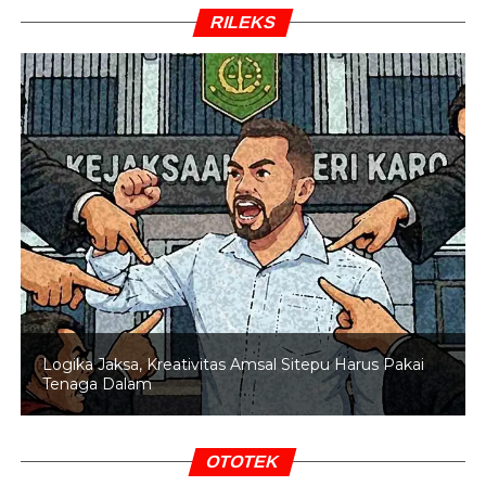
Pembukaan kongres PDIP dihadiri Presiden
Jokowi
,
RILEKS
Wapres Jusuf Kalla, Wapres RI Terpilih Ma’ruf Amin,
Ketua Umum Partai Koalisi Indonesia Kerja dan pimpinan
lembaga negara, termasuk Ketua Umum Gerindra
Prabowo Subianto
sebagai tamu undangan yang
khusus diundang Megawati.
BACA JUGA
Perintahkan Kader Jadi Koordinator
PKH, PKS: Langkah PDIP Tak Etis
Tampak pula sejumlah menteri kabinet kerja, antara lain
Menteri Koperasi dan UKM AA Ngurah Puspayoga,
Menteri Kelautan dan Perikanan Susi Pudjiastuti, Menko
Logika Jaksa, Kreativitas Amsal Sitepu Harus Pakai
Maritim Luhut Binsar Pandjaitan dan Menteri Tenaga
Tenaga Dalam
Kerja Muhamad Hanif Dhakiri.
sumber : Antara
OTOTEK