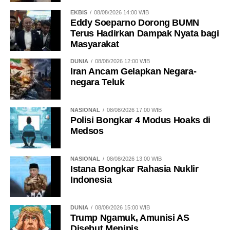
EKBIS
08/08/2026 14:00 WIB
Eddy Soeparno Dorong BUMN
Terus Hadirkan Dampak Nyata bagi
Masyarakat
DUNIA
08/08/2026 12:00 WIB
Iran Ancam Gelapkan Negara-
negara Teluk
NASIONAL
08/08/2026 17:00 WIB
Polisi Bongkar 4 Modus Hoaks di
Medsos
NASIONAL
08/08/2026 13:00 WIB
Istana Bongkar Rahasia Nuklir
Indonesia
DUNIA
08/08/2026 15:00 WIB
Trump Ngamuk, Amunisi AS
Disebut Menipis