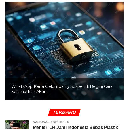
RELATED TOPICS:
OJOL
PDI-PERJUANGAN
TRANSPORTASI
UP NEXT
Bisikan Sandiaga ke Prabowo Demi Indonesia
DON'T MISS
Tagihan Pelanggan PLN Disjaya akan Dikurangi
WhatsApp Kena Gelombang Suspend, Begini Cara
Selamatkan Akun
TERBARU
NASIONAL
09/08/2026
Menteri LH Janji Indonesia Bebas Plastik