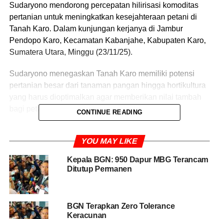
Sudaryono mendorong percepatan hilirisasi komoditas
pertanian untuk meningkatkan kesejahteraan petani di
Tanah Karo. Dalam kunjungan kerjanya di Jambur
Pendopo Karo, Kecamatan Kabanjahe, Kabupaten Karo,
Sumatera Utara, Minggu (23/11/25).
Sudaryono menegaskan Tanah Karo memiliki potensi
pertanian besar dari tanaman pangan hingga hortikultura
yang harus dioptimalkan agar memberikan nilai tambah
bagi petani.
CONTINUE READING
“Sekarang tinggal kita pikirkan. Tadi Pak Bupati sudah
YOU MAY LIKE
memaparkan, di sini jagungnya juara, berasnya juara,
sayurannya juara, jeruknya apalagi, saya tadi makan
Kepala BGN: 950 Dapur MBG Terancam
sampai lima. Tinggal kita optimalkan sampai hilirnya
Ditutup Permanen
sehingga petani makin sejahtera,” kata Wamentan
Sudaryono.
BGN Terapkan Zero Tolerance
Dirinya menjelaskan saat ini pemerintah terus
Keracunan