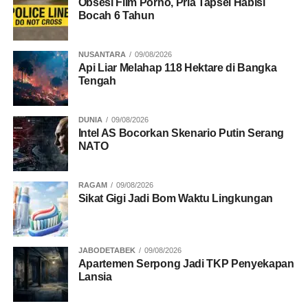
Obsesi Film Porno, Pria Tapsel Habisi
masyarakat,” ujarnya.
Bocah 6 Tahun
Ketua Gapoktan Ikut Aditutus Desa Batu Karang,
NUSANTARA
09/08/2026
Kabupaten Karo, Sudarmin Bangun, menyampaikan
Api Liar Melahap 118 Hektare di Bangka
apresiasi atas kunjungan Wamentan. Ia mengatakan
Tengah
berbagai kebijakan pemerintah melalui Kementerian
Pertanian telah dirasakan manfaatnya oleh para petani.
DUNIA
09/08/2026
Intel AS Bocorkan Skenario Putin Serang
NATO
BACA JUGA
Gunung Sinabung Erupsi, Warga
Diminta Waspada
RAGAM
09/08/2026
Sikat Gigi Jadi Bom Waktu Lingkungan
“Kami para petani mengucapkan banyak terima kasih,
Pak. Sekarang harga gabah kami sudah mulai dari
Rp6.500 dan bahkan pernah menyentuh Rp7.500. Harga
JABODETABEK
09/08/2026
pupuk juga sudah turun,” ujar Sudarmin.
Apartemen Serpong Jadi TKP Penyekapan
Lansia
Ia juga berharap pemerintah memberi perhatian terhadap
pembangunan Jalan Usaha Tani sebagai akses penting