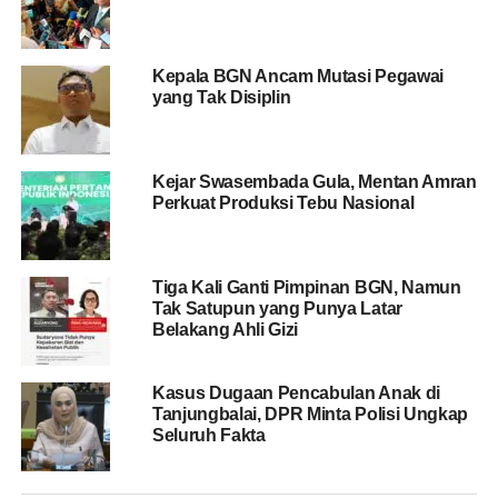
memperbaiki tata kelola pertanian mulai dari stabilisasi
harga, penyediaan sarana produksi, hingga distribusi.
Menurutnya, peningkatan kesejahteraan petani hanya
Kepala BGN Ancam Mutasi Pegawai
dapat dicapai apabila seluruh rantai nilai dari hulu hingga
yang Tak Disiplin
hilir dibangun secara terintegrasi.
BACA JUGA
Seorang Perempuan Muda di Deli
Kejar Swasembada Gula, Mentan Amran
Perkuat Produksi Tebu Nasional
Serdang Tewas Meninggal Dunia Terjepit Lift
“Di Tanah Karo ini orangnya sudah ada, komoditasnya
Tiga Kali Ganti Pimpinan BGN, Namun
sudah ada. Tinggal diatur. Kalau pasar dalam negeri tidak
Tak Satupun yang Punya Latar
cukup, kita buka pasar luar negeri. Ini justru kelebihan
Belakang Ahli Gizi
Tanah Karo, komoditasnya ada, kualitasnya bagus.
Tinggal kita kanalisisasi potensinya,” kata Wamentan
Kasus Dugaan Pencabulan Anak di
Sudaryono.
Tanjungbalai, DPR Minta Polisi Ungkap
Seluruh Fakta
Sudaryono menambahkan, pemerintah telah
menuntaskan sejumlah kebijakan strategis seperti