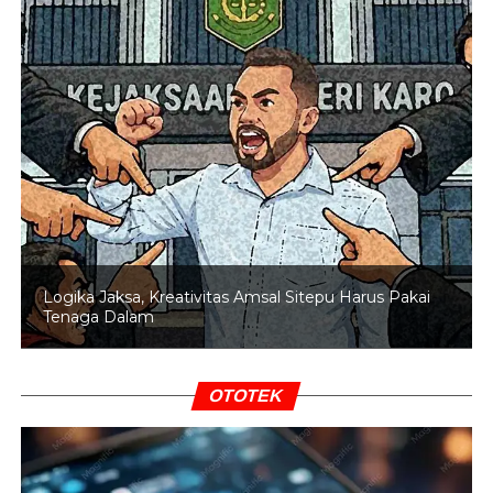
“Kita ingin risiko bisa diantisipasi lebih dini sehingga tidak
menjadi beban yang lebih besar bagi APBN,” tegasnya.
BACA JUGA
DPR Ingatkan Pemerintah Soal Risiko
Kenaikan Harga BBM
Perkembangan teknologi keuangan seperti aset kripto
dan tokenisasi Real World Assets (RWA) juga menjadi
perhatian dalam perubahan regulasi tersebut. DPR
Logika Jaksa, Kreativitas Amsal Sitepu Harus Pakai
menilai kerangka hukum sebelumnya perlu diperbarui
Tenaga Dalam
agar mampu mengikuti inovasi industri keuangan yang
berkembang cepat.
OTOTEK
Dengan revisi ini, pemerintah dan DPR berharap tercipta
kepastian hukum bagi pelaku industri sekaligus
perlindungan yang lebih kuat bagi masyarakat sebagai
pengguna layanan keuangan digital.