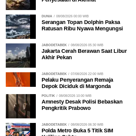
DUNIA
08/08/2026 00:00 WIB
Serangan Topan Dolphin Paksa
Ratusan Ribu Nyawa Mengungsi
JABODETABEK
08/08/2026 05:30 WIB
Jakarta Cerah Berawan Saat Libur
Akhir Pekan
JABODETABEK
07/08/2026 22:00 WIB
Pelaku Penyerangan Remaja
Depok Diciduk di Margonda
POLITIK
08/08/2026 10:00 WIB
Amnesty Desak Polisi Bebaskan
Pengkritik Prabowo
JABODETABEK
08/08/2026 06:30 WIB
Polda Metro Buka 5 Titik SIM