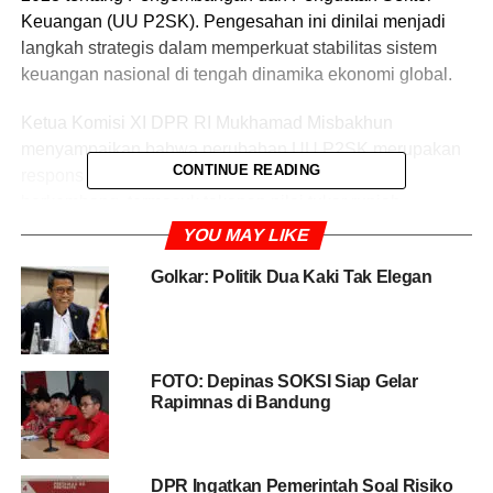
Keuangan (UU P2SK). Pengesahan ini dinilai menjadi
langkah strategis dalam memperkuat stabilitas sistem
keuangan nasional di tengah dinamika ekonomi global.
Ketua Komisi XI DPR RI Mukhamad Misbakhun
menyampaikan bahwa perubahan UU P2SK merupakan
CONTINUE READING
respons terhadap kondisi ekonomi yang terus
berkembang, termasuk tekanan nilai tukar rupiah,
volatilitas pasar keuangan, serta percepatan transformasi
YOU MAY LIKE
digital di sektor jasa keuangan.
Golkar: Politik Dua Kaki Tak Elegan
“Melalui perubahan UU P2SK ini, kita ingin memastikan
sektor keuangan nasional memiliki fondasi hukum yang
semakin kuat sehingga lebih siap menghadapi berbagai
FOTO: Depinas SOKSI Siap Gelar
risiko dan tantangan ke depan,” ujar Misbakhun dalam
Rapimnas di Bandung
keterangan tertulis, Jumat (5/6).
BACA JUGA
Isu Puteri Komarudin Jadi Menpora
DPR Ingatkan Pemerintah Soal Risiko