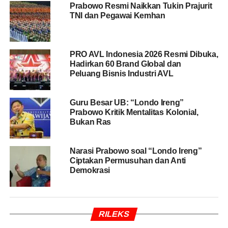
BACA JUGA
Mentan Sidak ke Pasar untuk
Prabowo Resmi Naikkan Tukin Prajurit
TNI dan Pegawai Kemhan
Pastikan Kestabilan Harga Pangan
IKA 98 menilai aksi mahasiswa yang mengangkat tagar
PRO AVL Indonesia 2026 Resmi Dibuka,
#IndonesiaMenujuBangkrut perlu mendapat perhatian
Hadirkan 60 Brand Global dan
serius dari pemerintah. Organisasi tersebut meminta
Peluang Bisnis Industri AVL
Presiden Prabowo Subianto membuka ruang dialog dan
menjadikan aspirasi mahasiswa sebagai bahan evaluasi
Guru Besar UB: “Londo Ireng”
kebijakan.
Prabowo Kritik Mentalitas Kolonial,
Bukan Ras
“Ini harus segera dijawab oleh Presiden Prabowo
sebagai kritik dan saran mewakili suara rakyat.
Narasi Prabowo soal “Londo Ireng”
Pemerintah tidak boleh alergi dan harus mendengar
Ciptakan Permusuhan dan Anti
aspirasi mahasiswa,” ujarnya.
Demokrasi
Dalam aksi yang digelar BEM SI dan aliansi mahasiswa
nasional, terdapat sejumlah tuntutan yang disampaikan
kepada pemerintah. Tuntutan tersebut antara lain
RILEKS
menghentikan pemborosan APBN, menurunkan harga