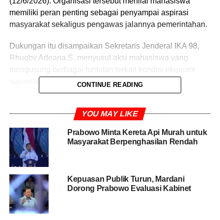
(12/6/2026). Organisasi tersebut menilai mahasiswa
memiliki peran penting sebagai penyampai aspirasi
masyarakat sekaligus pengawas jalannya pemerintahan.
Dukungan itu disampaikan Sekretaris Jenderal IKA 98,
Rhuqby Adeana S, menyusul aksi mahasiswa yang
mengusung berbagai tuntutan terkait kondisi ekonomi
nasional dan kebijakan pemerintah.
CONTINUE READING
Menurut Rhuqby, mahasiswa memiliki posisi strategis
YOU MAY LIKE
sebagai kelompok independen yang dapat menyuarakan
kepentingan masyarakat di luar struktur kekuasaan.
Prabowo Minta Kereta Api Murah untuk
Masyarakat Berpenghasilan Rendah
“Mahasiswa sebagai agen perubahan menjadi kelompok
kritis di luar pemerintahan sebagai penyambung lidah
rakyat untuk menyampaikan aspirasi, tuntutan dan pesan
Kepuasan Publik Turun, Mardani
rakyat ke pemerintah,” kata Rhuqby dalam
Dorong Prabowo Evaluasi Kabinet
keterangannya, Jumat (12/6/2026).