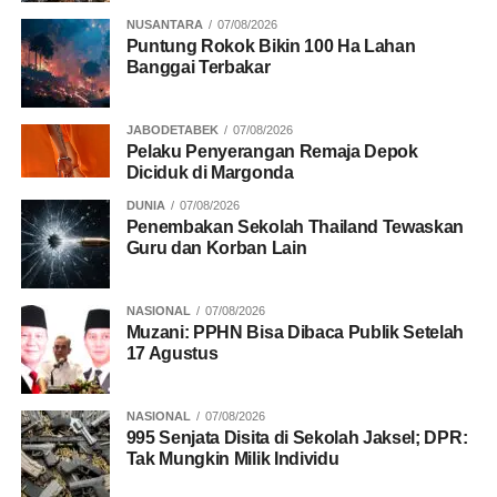
NUSANTARA
07/08/2026
Puntung Rokok Bikin 100 Ha Lahan
Banggai Terbakar
RELATED TOPICS:
BEM SI
DEMO MAHASISWA
DKI JAKARTA
EKONOMI
IKA 98
PRABOWO SUBIANTO
JABODETABEK
07/08/2026
Pelaku Penyerangan Remaja Depok
UP NEXT
DPR Minta Negara Perkuat Perlindungan Anak
Diciduk di Margonda
DUNIA
07/08/2026
DON'T MISS
Penembakan Sekolah Thailand Tewaskan
9 Saksi Kasus Korupsi CSR BI Kompak Mangkir
Guru dan Korban Lain
dari Panggilan KPK
NASIONAL
07/08/2026
Muzani: PPHN Bisa Dibaca Publik Setelah
17 Agustus
NASIONAL
07/08/2026
995 Senjata Disita di Sekolah Jaksel; DPR:
Tak Mungkin Milik Individu